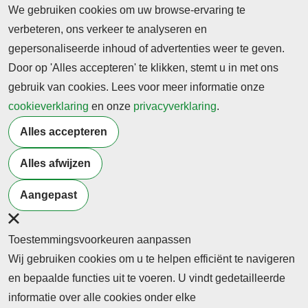
We gebruiken cookies om uw browse-ervaring te
©2026 Profiel Actueel
verbeteren, ons verkeer te analyseren en
gepersonaliseerde inhoud of advertenties weer te geven.
Designed & Powered by
VWA digital agency
Door op 'Alles accepteren' te klikken, stemt u in met ons
gebruik van cookies. Lees voor meer informatie onze
cookieverklaring
en onze
privacyverklaring
.
Alles accepteren
Alles afwijzen
Aangepast
Toestemmingsvoorkeuren aanpassen
Wij gebruiken cookies om u te helpen efficiënt te navigeren
en bepaalde functies uit te voeren. U vindt gedetailleerde
informatie over alle cookies onder elke