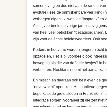
samenleving en dus niet aan de rand ervan 
evolutie (lees de onmiskenbare verrijking)
verborgen eigenlijk, want de “inspraak” en 
Als bijvoorbeeld de vorige jaren stevig g
van heel veel betrokken “gezagsorganen”. Le
zijn voor de échte beleidsvoerders. Ooit he
Kortom, in hoeverre worden jongeren écht b
opzadelen. Het is bijvoorbeeld ook intere
beweging als die van de “gele hesjes”! In h
verbeteren. Nochtans neemt het aantal kan
En misschien daaraan ook best even de gewel
“onverwacht” opduiken. Het banlieue-gegeven
beperkt tot de grote steden in Frankrijk. Is
integratie zorgen, vooraleer zij die zelf ni
vanzelfsprekend op langere termijn niet be