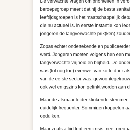
De verwachte vragen om prioriteiten in ver
beroepsgroep meent dat hij de beste sanita
leeftijdsgroepen is het maatschappelijk deba
die nu actueel is. In eerste instantie kon 
jongeren de langverwachte prik(ken) zouden
Zopas echter ondertekende en publiceerden
werd. Jongeren moeten volgens hen een meer
langverwachte vrijheid en blijheid. De onde
was (tot nog toe) evenwel van korte duur a
van de eerste sector was, gewoontegetrouw,
ook wel enigszins kon gelinkt worden aan d
Maar de alsmaar luider klinkende stemmen d
duidelijk frequenter. Sommigen koppelen aa
opduiken.
Maar zoals altijd legt een crisis meer preg