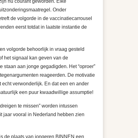
zijn nu courant geworden. Elke
 uitzonderingsmaatregel. Onder
etreft de volgorde in de vaccinatiecarrousel
den eerst totdat in laatste instantie de
 volgorde behoorlijk in vraag gesteld
of het signaal kan geven van de
 te staan aan jonge gegadigden. Het “oproer”
ge tegenargumenten reageerden. De motivatie
 echt verwonderlijk. En dat een en ander
atuurlijk een puur kwaadwillige assumptie!
 dreigen te missen” worden intussen
t jaar vooral in Nederland hebben zien
te is de plaats van jongeren BINNEN een