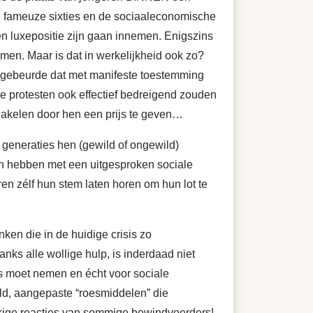
de fameuze sixties en de sociaaleconomische
n luxepositie zijn gaan innemen. Enigszins
men. Maar is dat in werkelijkheid ook zo?
, gebeurde dat met manifeste toestemming
ke protesten ook effectief bedreigend zouden
chakelen door hen een prijs te geven…
 generaties hen (gewild of ongewild)
an hebben met een uitgesproken sociale
en zélf hun stem laten horen om hun lot te
ken die in de huidige crisis zo
ks alle wollige hulp, is inderdaad niet
eus moet nemen en écht voor sociale
geld, aangepaste “roesmiddelen” die
kkige reacties van sommige bewindvoerders!