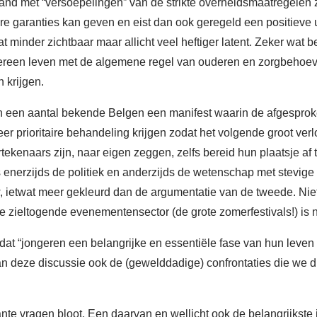
band met “versoepelingen” van de strikte overheidsmaatregelen 
ire garanties kan geven en eist dan ook geregeld een positieve
t minder zichtbaar maar allicht veel heftiger latent. Zeker wat b
iedereen leven met de algemene regel van ouderen en zorgbehoeven
 krijgen.
 een aantal bekende Belgen een manifest waarin de afgesproken
 prioritaire behandeling krijgen zodat het volgende groot verl
rtekenaars zijn, naar eigen zeggen, zelfs bereid hun plaatsje af
ls enerzijds de politiek en anderzijds de wetenschap met stevi
 ietwat meer gekleurd dan de argumentatie van de tweede. Niet
e zieltogende evenementensector (de grote zomerfestivals!) is n
at “jongeren een belangrijke en essentiële fase van hun leven
n deze discussie ook de (gewelddadige) confrontaties die we di
nante vragen bloot. Een daarvan en wellicht ook de belangrijks