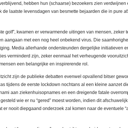
verblijvend, hebben hun (schaarse) bezoekers zien verdwijnen 
ok de laatste levensdagen van besmette bejaarden die in pure a
eerste golf”, kwamen er verwarmende uitingen van mensen, zeker
sten aangaan met een nog heel onbekend virus. Die saamhorigh
itging. Media allerhande ondersteunden dergelijke initiatieven
cties verminderd zijn, zeker eenmaal het verheugende vooruitzic
mensen een belangrijke en inspirerende rol.
tzicht zijn de publieke debatten evenwel opvallend bitser geworde
s tijdens de eerste lockdown nochtans al een kleine aanzet die
sunami aan ziekenhuisopnames en een dreigende fatale overro
 gesteld wie er nu “gered” moest worden, indien dit afschuwelij
t er nooit diepgaand onderzoek zal komen naar de eventuele 