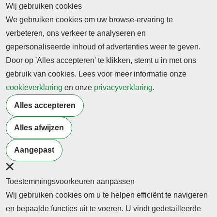
Wij gebruiken cookies
kijk op maatschappelijke thema’s en hebben vaak
We gebruiken cookies om uw browse-ervaring te
vernieuwende ideeën over de aanpak van
verbeteren, ons verkeer te analyseren en
problemen.
gepersonaliseerde inhoud of advertenties weer te geven.
Foto: Kilian Seller - Unsplash
Door op 'Alles accepteren' te klikken, stemt u in met ons
gebruik van cookies. Lees voor meer informatie onze
Terug naar nieuwsoverzicht
cookieverklaring
en onze
privacyverklaring
.
Alles accepteren
Meer artikelen van
Alles afwijzen
Burgerschap
Studenten
Overheid
Samenleving
Welzijn
Aangepast
Toestemmingsvoorkeuren aanpassen
Wij gebruiken cookies om u te helpen efficiënt te navigeren
en bepaalde functies uit te voeren. U vindt gedetailleerde