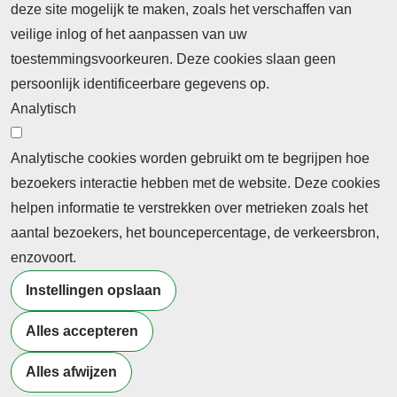
deze site mogelijk te maken, zoals het verschaffen van
Abonnement
veilige inlog of het aanpassen van uw
toestemmingsvoorkeuren. Deze cookies slaan geen
Abonnementinformatie
Inlogprocedure
persoonlijk identificeerbare gegevens op.
Nieuws
Analytisch
Laatste nieuws
Columns
Thema's
Meld u aan voor onze nieuwsbrief
Analytische cookies worden gebruikt om te begrijpen hoe
bezoekers interactie hebben met de website. Deze cookies
Ontvang 2 keer per maand de nieuwsbrief met
helpen informatie te verstrekken over metrieken zoals het
persberichten, actualiteiten, nieuws en personalia uit het
aantal bezoekers, het bouncepercentage, de verkeersbron,
beroepsonderwijs.
enzovoort.
Instellingen opslaan
Alles accepteren
©2026 Profiel Actueel
Alles afwijzen
Designed & Powered by
VWA digital agency