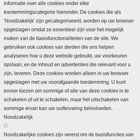
informatie over alle cookies onder elke
toestemmingscategorie hieronder. De cookies die als
'Noodzakelijk' zijn gecategoriseerd, worden op uw browser
opgeslagen omdat ze essentieel zijn voor het mogelijk
maken van de basisfunctionaliteiten van de site. We
Abonnement
gebruiken ook cookies van derden die ons helpen
Nieuws
analyseren hoe u deze website gebruikt, uw voorkeuren
opslaan, en de inhoud en advertenties die relevant voor u
Meld je aan voor de nieuwsbrief
zijn, leveren. Deze cookies worden alleen in uw browser
opgeslagen met uw voorafgaande toestemming. U kunt
ervoor kiezen om sommige of alle van deze cookies in te
Neem contact op
Algemene Leveringsvoorwaarden
schakelen of uit te schakelen, maar het uitschakelen van
Cookieverklaring
Privacyverklaring
sommige ervan kan uw surfervaring beïnvloeden.
Noodzakelijk
Noodzakelijke cookies zijn vereist om de basisfuncties van