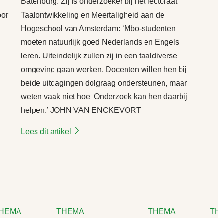
Batenburg. Zij is onderzoeker bij het lectoraat
oor
Taalontwikkeling en Meertaligheid aan de
Hogeschool van Amsterdam: ‘Mbo-studenten
moeten natuurlijk goed Nederlands en Engels
leren. Uiteindelijk zullen zij in een taaldiverse
omgeving gaan werken. Docenten willen hen bij
beide uitdagingen dolgraag ondersteunen, maar
weten vaak niet hoe. Onderzoek kan hen daarbij
helpen.’ JOHN VAN ENCKEVORT
Lees dit artikel
HEMA
THEMA
THEMA
TH