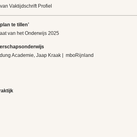
an Vaktijdschrift Profiel
an te tillen’
taat van het Onderwijs 2025
gerschapsonderwijs
Bildung Academie, Jaap Kraak | mboRijnland
aktijk
”