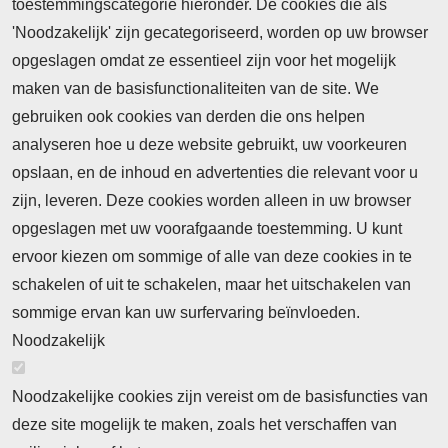
toestemmingscategorie hieronder. De cookies die als
'Noodzakelijk' zijn gecategoriseerd, worden op uw browser
opgeslagen omdat ze essentieel zijn voor het mogelijk
maken van de basisfunctionaliteiten van de site. We
Abonnement
gebruiken ook cookies van derden die ons helpen
Nieuws
analyseren hoe u deze website gebruikt, uw voorkeuren
opslaan, en de inhoud en advertenties die relevant voor u
Meld je aan voor de nieuwsbrief
zijn, leveren. Deze cookies worden alleen in uw browser
opgeslagen met uw voorafgaande toestemming. U kunt
ervoor kiezen om sommige of alle van deze cookies in te
Neem contact op
Algemene Leveringsvoorwaarden
schakelen of uit te schakelen, maar het uitschakelen van
Cookieverklaring
Privacyverklaring
sommige ervan kan uw surfervaring beïnvloeden.
Noodzakelijk
Noodzakelijke cookies zijn vereist om de basisfuncties van
deze site mogelijk te maken, zoals het verschaffen van
Abonnement