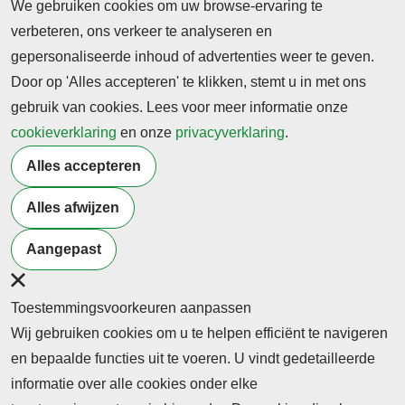
onze wezenskern.
We gebruiken cookies om uw browse-ervaring te
verbeteren, ons verkeer te analyseren en
Lees het hele bericht
gepersonaliseerde inhoud of advertenties weer te geven.
Door op 'Alles accepteren' te klikken, stemt u in met ons
23 februari 2022
gebruik van cookies. Lees voor meer informatie onze
Burgerschap
Samenleving
Diversiteit
cookieverklaring
en onze
privacyverklaring
.
Serena Does benoemd tot bijzonder hoogleraar Sociale
Ongelijkheid & Veerkracht
Alles accepteren
Serena Does is benoemd tot bijzonder hoogleraar Sociale
Alles afwijzen
Ongelijkheid & Veerkracht.
Aangepast
Lees het hele bericht
1
2
Toestemmingsvoorkeuren aanpassen
Wij gebruiken cookies om u te helpen efficiënt te navigeren
en bepaalde functies uit te voeren. U vindt gedetailleerde
informatie over alle cookies onder elke