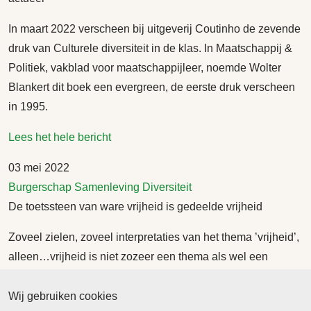
In maart 2022 verscheen bij uitgeverij Coutinho de zevende
druk van Culturele diversiteit in de klas. In Maatschappij &
Politiek, vakblad voor maatschappijleer, noemde Wolter
Blankert dit boek een evergreen, de eerste druk verscheen
in 1995.
Lees het hele bericht
03 mei 2022
Burgerschap
Samenleving
Diversiteit
De toetssteen van ware vrijheid is gedeelde vrijheid
Zoveel zielen, zoveel interpretaties van het thema ’vrijheid’,
alleen…vrijheid is niet zozeer een thema als wel een
ervaring. Een zeer kostbare en onvervangbare ervaring van
‘iets’ dat eenieder van ons gegeven is want inherent aan
Wij gebruiken cookies