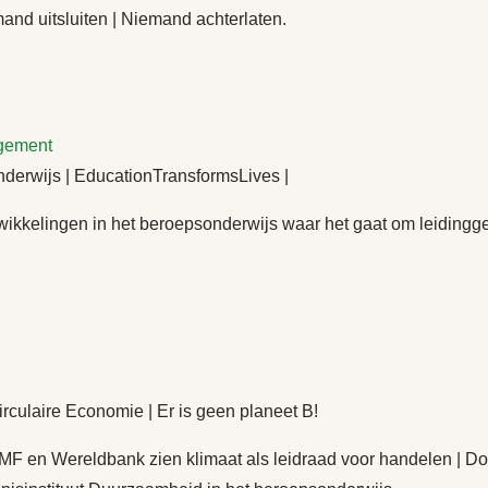
and uitsluiten | Niemand achterlaten.
gement
erwijs | EducationTransformsLives |
elingen in het beroepsonderwijs waar het gaat om leidinggeve
culaire Economie | Er is geen planeet B!
 IMF en Wereldbank zien klimaat als leidraad voor handelen | 