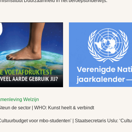
ennisinstituut Duurzaamheid in het beroepsonderwijs.
menleving
Welzijn
un de sector | WHO: Kunst heelt & verbindt
tuurbudget voor mbo-studenten' | Staatsecretaris Uslu: ‘Cultu