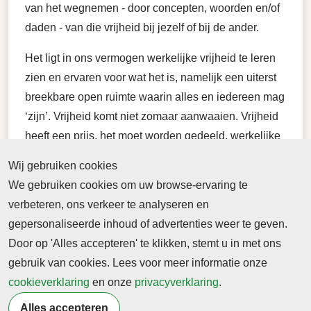
van het wegnemen - door concepten, woorden en/of
daden - van die vrijheid bij jezelf of bij de ander.
Het ligt in ons vermogen werkelijke vrijheid te leren
zien en ervaren voor wat het is, namelijk een uiterst
breekbare open ruimte waarin alles en iedereen mag
‘zijn’. Vrijheid komt niet zomaar aanwaaien. Vrijheid
heeft een prijs, het moet worden gedeeld, werkelijke
vrijheid is een gedeelde ervaring. Impliciet daaraan
Wij gebruiken cookies
is het gegeven dat, zolang niet iedereen die vrijheid
We gebruiken cookies om uw browse-ervaring te
ervaart ik niet echt vrij ben.
verbeteren, ons verkeer te analyseren en
gepersonaliseerde inhoud of advertenties weer te geven.
Door op 'Alles accepteren' te klikken, stemt u in met ons
gebruik van cookies. Lees voor meer informatie onze
cookieverklaring
en onze
privacyverklaring
.
Terug naar nieuwsoverzicht
Alles accepteren