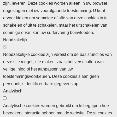
Meld je aan voor de nieuwsbrief
zijn, leveren. Deze cookies worden alleen in uw browser
opgeslagen met uw voorafgaande toestemming. U kunt
ervoor kiezen om sommige of alle van deze cookies in te
Neem contact op
Algemene Leveringsvoorwaarden
schakelen of uit te schakelen, maar het uitschakelen van
Cookieverklaring
Privacyverklaring
sommige ervan kan uw surfervaring beïnvloeden.
Noodzakelijk
Noodzakelijke cookies zijn vereist om de basisfuncties van
deze site mogelijk te maken, zoals het verschaffen van
Abonnement
veilige inlog of het aanpassen van uw
toestemmingsvoorkeuren. Deze cookies slaan geen
Abonnementinformatie
Inlogprocedure
persoonlijk identificeerbare gegevens op.
Nieuws
Analytisch
Laatste nieuws
Columns
Thema's
Meld u aan voor onze nieuwsbrief
Analytische cookies worden gebruikt om te begrijpen hoe
bezoekers interactie hebben met de website. Deze cookies
Ontvang 2 keer per maand de nieuwsbrief met