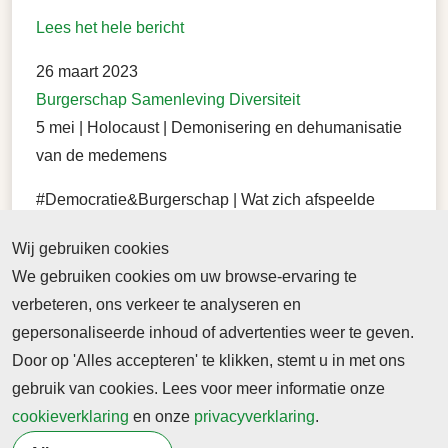
Lees het hele bericht
26 maart 2023
Burgerschap
Samenleving
Diversiteit
5 mei | Holocaust | Demonisering en dehumanisatie
van de medemens
#Democratie&Burgerschap | Wat zich afspeelde
tijdens Nazi-bezetting is onmogelijk voor te stellen
Wij gebruiken cookies
en toch gebeurde het. En de sentimenten van
We gebruiken cookies om uw browse-ervaring te
dehumanisatie van toen bestaan anno 2023 nog
verbeteren, ons verkeer te analyseren en
altijd
gepersonaliseerde inhoud of advertenties weer te geven.
Lees het hele bericht
Door op 'Alles accepteren' te klikken, stemt u in met ons
gebruik van cookies. Lees voor meer informatie onze
16 april 2023
cookieverklaring
en onze
privacyverklaring
.
4-5 Mei – Democratie verdient voortdurende