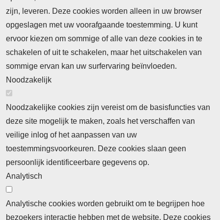
Meld je aan voor de nieuwsbrief
zijn, leveren. Deze cookies worden alleen in uw browser
opgeslagen met uw voorafgaande toestemming. U kunt
ervoor kiezen om sommige of alle van deze cookies in te
Neem contact op
Algemene Leveringsvoorwaarden
schakelen of uit te schakelen, maar het uitschakelen van
Cookieverklaring
Privacyverklaring
sommige ervan kan uw surfervaring beïnvloeden.
Noodzakelijk
Noodzakelijke cookies zijn vereist om de basisfuncties van
deze site mogelijk te maken, zoals het verschaffen van
Abonnement
veilige inlog of het aanpassen van uw
toestemmingsvoorkeuren. Deze cookies slaan geen
Abonnementinformatie
Inlogprocedure
persoonlijk identificeerbare gegevens op.
Nieuws
Analytisch
Laatste nieuws
Columns
Thema's
Meld u aan voor onze nieuwsbrief
Analytische cookies worden gebruikt om te begrijpen hoe
bezoekers interactie hebben met de website. Deze cookies