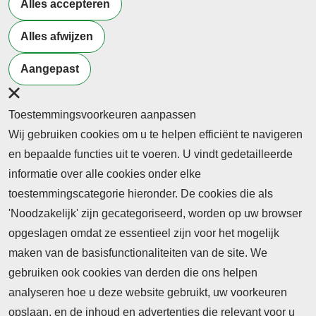
Alles accepteren
aandacht en versterking
We naderen de meimaand, traditioneel de maand
Alles afwijzen
van de herdenking van de Bevrijding op 5 mei 1945,
Aangepast
de bevrijding van de Duitse onderdrukking die vijf
jaar duurde. Vijf jaar.
Toestemmingsvoorkeuren aanpassen
Lees het hele bericht
Wij gebruiken cookies om u te helpen efficiënt te navigeren
en bepaalde functies uit te voeren. U vindt gedetailleerde
informatie over alle cookies onder elke
toestemmingscategorie hieronder. De cookies die als
'Noodzakelijk' zijn gecategoriseerd, worden op uw browser
opgeslagen omdat ze essentieel zijn voor het mogelijk
maken van de basisfunctionaliteiten van de site. We
Abonnement
gebruiken ook cookies van derden die ons helpen
Nieuws
analyseren hoe u deze website gebruikt, uw voorkeuren
opslaan, en de inhoud en advertenties die relevant voor u