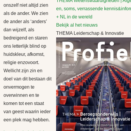
THEMA Wetenswaardigheden | Al
onszelf niet altijd zien
en, soms, verrassende kennis&infor
als de ander. We zien
+ NL in de wereld
de ander als ‘anders’
Bekijk al het nieuws
dan wijzelf, als
THEMA Leiderschap & Innovatie
bedreigend en staren
ons letterlijk blind op
huidskleur, afkomst,
religie enzovoort.
Wellicht zijn zin en
doel van dit bestaan dit
onvermogen te
overwinnen en te
komen tot een staat
van geest waarin ieder
een plek mag hebben.