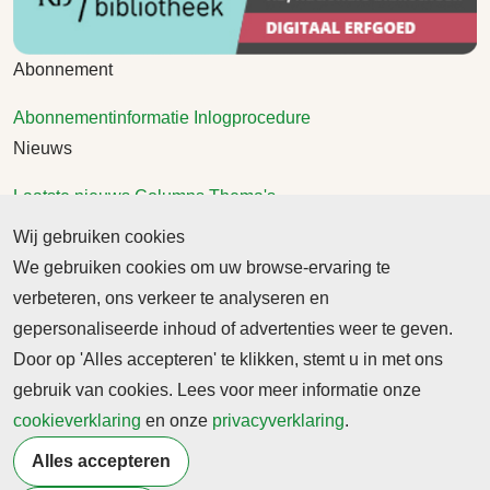
Abonnement
Abonnementinformatie
Inlogprocedure
Nieuws
Laatste nieuws
Columns
Thema's
Meld u aan voor onze nieuwsbrief
Wij gebruiken cookies
We gebruiken cookies om uw browse-ervaring te
Ontvang 2 keer per maand de nieuwsbrief met
verbeteren, ons verkeer te analyseren en
persberichten, actualiteiten, nieuws en personalia uit het
gepersonaliseerde inhoud of advertenties weer te geven.
beroepsonderwijs.
Door op 'Alles accepteren' te klikken, stemt u in met ons
gebruik van cookies. Lees voor meer informatie onze
cookieverklaring
en onze
privacyverklaring
.
Alles accepteren
©2026 Profiel Actueel