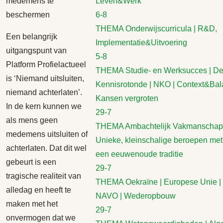
medemens te
Leven&Werk
beschermen
6-8
THEMA Onderwijscurricula | R&D,
Een belangrijk
Implementatie&Uitvoering
uitgangspunt van
5-8
Platform Profielactueel
THEMA Studie- en Werksucces | D
is ‘Niemand uitsluiten,
Kennisrotonde | NKO | Context&Bal
niemand achterlaten’.
Kansen vergroten
In de kern kunnen we
29-7
als mens geen
THEMA Ambachtelijk Vakmanschap 
medemens uitsluiten of
Unieke, kleinschalige beroepen met
achterlaten. Dat dit wel
een eeuwenoude traditie
gebeurt is een
29-7
tragische realiteit van
THEMA Oekraïne | Europese Unie |
alledag en heeft te
NAVO | Wederopbouw
maken met het
29-7
onvermogen dat we