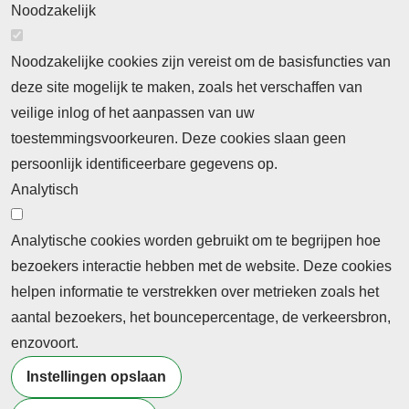
Noodzakelijk
Noodzakelijke cookies zijn vereist om de basisfuncties van
deze site mogelijk te maken, zoals het verschaffen van
Abonnement
veilige inlog of het aanpassen van uw
toestemmingsvoorkeuren. Deze cookies slaan geen
Abonnementinformatie
Inlogprocedure
persoonlijk identificeerbare gegevens op.
Nieuws
Analytisch
Laatste nieuws
Columns
Thema's
Meld u aan voor onze nieuwsbrief
Analytische cookies worden gebruikt om te begrijpen hoe
bezoekers interactie hebben met de website. Deze cookies
Ontvang 2 keer per maand de nieuwsbrief met
helpen informatie te verstrekken over metrieken zoals het
persberichten, actualiteiten, nieuws en personalia uit het
aantal bezoekers, het bouncepercentage, de verkeersbron,
beroepsonderwijs.
enzovoort.
Instellingen opslaan