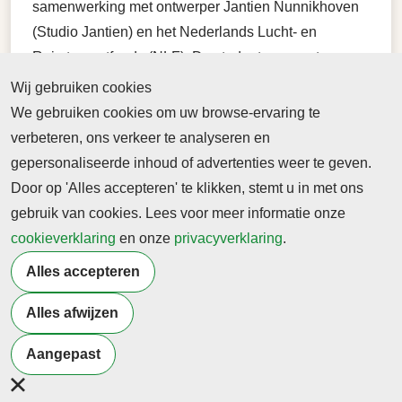
samenwerking met ontwerper Jantien Nunnikhoven
(Studio Jantien) en het Nederlands Lucht- en
Ruimtevaartfonds (NLF). De studenten moesten een
zo duurzaam mogelijk, slijtvast en aantrekkelijk
Wij gebruiken cookies
gangpad vormgeven voor Corendons vloot.
We gebruiken cookies om uw browse-ervaring te
verbeteren, ons verkeer te analyseren en
gepersonaliseerde inhoud of advertenties weer te geven.
Door op 'Alles accepteren' te klikken, stemt u in met ons
gebruik van cookies. Lees voor meer informatie onze
cookieverklaring
en onze
privacyverklaring
.
Alles accepteren
Alles afwijzen
Terug naar nieuwsoverzicht
Aangepast