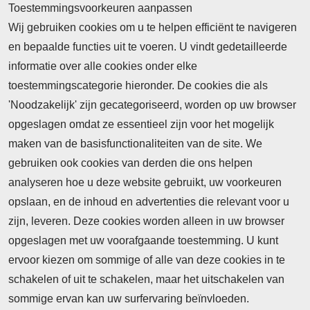
Toestemmingsvoorkeuren aanpassen
Wij gebruiken cookies om u te helpen efficiënt te navigeren
en bepaalde functies uit te voeren. U vindt gedetailleerde
informatie over alle cookies onder elke
toestemmingscategorie hieronder. De cookies die als
'Noodzakelijk' zijn gecategoriseerd, worden op uw browser
opgeslagen omdat ze essentieel zijn voor het mogelijk
maken van de basisfunctionaliteiten van de site. We
Abonnement
gebruiken ook cookies van derden die ons helpen
Nieuws
analyseren hoe u deze website gebruikt, uw voorkeuren
opslaan, en de inhoud en advertenties die relevant voor u
Meld je aan voor de nieuwsbrief
zijn, leveren. Deze cookies worden alleen in uw browser
opgeslagen met uw voorafgaande toestemming. U kunt
ervoor kiezen om sommige of alle van deze cookies in te
Neem contact op
Algemene Leveringsvoorwaarden
schakelen of uit te schakelen, maar het uitschakelen van
Cookieverklaring
Privacyverklaring
sommige ervan kan uw surfervaring beïnvloeden.