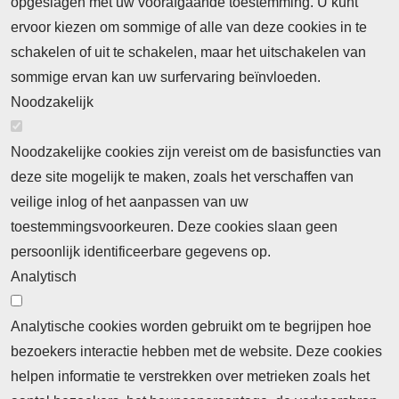
opgeslagen met uw voorafgaande toestemming. U kunt
ervoor kiezen om sommige of alle van deze cookies in te
Neem contact op
Algemene Leveringsvoorwaarden
schakelen of uit te schakelen, maar het uitschakelen van
Cookieverklaring
Privacyverklaring
sommige ervan kan uw surfervaring beïnvloeden.
Noodzakelijk
Noodzakelijke cookies zijn vereist om de basisfuncties van
deze site mogelijk te maken, zoals het verschaffen van
Abonnement
veilige inlog of het aanpassen van uw
toestemmingsvoorkeuren. Deze cookies slaan geen
Abonnementinformatie
Inlogprocedure
persoonlijk identificeerbare gegevens op.
Nieuws
Analytisch
Laatste nieuws
Columns
Thema's
Meld u aan voor onze nieuwsbrief
Analytische cookies worden gebruikt om te begrijpen hoe
bezoekers interactie hebben met de website. Deze cookies
Ontvang 2 keer per maand de nieuwsbrief met
helpen informatie te verstrekken over metrieken zoals het
persberichten, actualiteiten, nieuws en personalia uit het