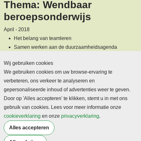
Thema: Wendbaar
beroepsonderwijs
April - 2018
Het belang van teamleren
Samen werken aan de duurzaamheidsagenda
beroepsonderwijs
Wij gebruiken cookies
De zorgstructuur op het Nova College
We gebruiken cookies om uw browse-ervaring te
verbeteren, ons verkeer te analyseren en
Deze editie lezen
gepersonaliseerde inhoud of advertenties weer te geven.
Door op 'Alles accepteren' te klikken, stemt u in met ons
gebruik van cookies. Lees voor meer informatie onze
Bekijk recente
cookieverklaring
en onze
privacyverklaring
.
edities
Alles accepteren