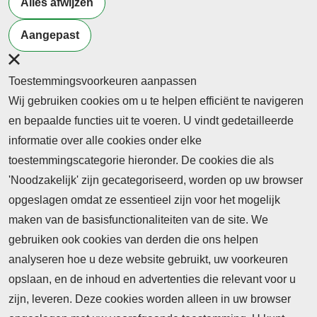
Alles afwijzen
THEMA
THEMA
THEMA
Leiderschap
Beroepsonderwijs&burgerschap
Beroepsonderwi
Aangepast
& Innovatie
| Begeleiding v
mei - 2026
studenten
juni - 2026
Toestemmingsvoorkeuren aanpassen
april - 2026
Wij gebruiken cookies om u te helpen efficiënt te navigeren
en bepaalde functies uit te voeren. U vindt gedetailleerde
informatie over alle cookies onder elke
toestemmingscategorie hieronder. De cookies die als
'Noodzakelijk' zijn gecategoriseerd, worden op uw browser
opgeslagen omdat ze essentieel zijn voor het mogelijk
maken van de basisfunctionaliteiten van de site. We
Abonnement
gebruiken ook cookies van derden die ons helpen
analyseren hoe u deze website gebruikt, uw voorkeuren
Nieuws
opslaan, en de inhoud en advertenties die relevant voor u
Meld je aan voor de nieuwsbrief
zijn, leveren. Deze cookies worden alleen in uw browser