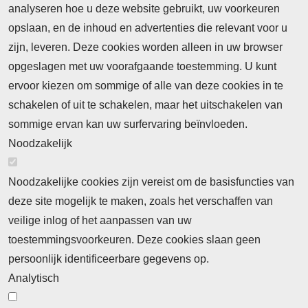
analyseren hoe u deze website gebruikt, uw voorkeuren
Nieuws
opslaan, en de inhoud en advertenties die relevant voor u
Meld je aan voor de nieuwsbrief
zijn, leveren. Deze cookies worden alleen in uw browser
opgeslagen met uw voorafgaande toestemming. U kunt
ervoor kiezen om sommige of alle van deze cookies in te
Neem contact op
Algemene Leveringsvoorwaarden
schakelen of uit te schakelen, maar het uitschakelen van
Cookieverklaring
Privacyverklaring
sommige ervan kan uw surfervaring beïnvloeden.
Noodzakelijk
Noodzakelijke cookies zijn vereist om de basisfuncties van
deze site mogelijk te maken, zoals het verschaffen van
Abonnement
veilige inlog of het aanpassen van uw
toestemmingsvoorkeuren. Deze cookies slaan geen
Abonnementinformatie
Inlogprocedure
persoonlijk identificeerbare gegevens op.
Nieuws
Analytisch
Laatste nieuws
Columns
Thema's