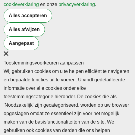
cookieverklaring
en onze
privacyverklaring
.
edities
Alles accepteren
Alles afwijzen
THEMA
THEMA
THEMA
Leiderschap
Beroepsonderwijs&burgerschap
Beroepsonderwi
Aangepast
& Innovatie
| Begeleiding v
mei - 2026
studenten
juni - 2026
Toestemmingsvoorkeuren aanpassen
april - 2026
Wij gebruiken cookies om u te helpen efficiënt te navigeren
en bepaalde functies uit te voeren. U vindt gedetailleerde
informatie over alle cookies onder elke
toestemmingscategorie hieronder. De cookies die als
'Noodzakelijk' zijn gecategoriseerd, worden op uw browser
opgeslagen omdat ze essentieel zijn voor het mogelijk
maken van de basisfunctionaliteiten van de site. We
Abonnement
gebruiken ook cookies van derden die ons helpen