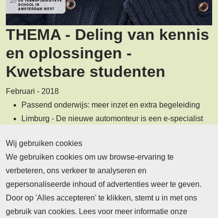
THEMA - Deling van kennis
en oplossingen -
Kwetsbare studenten
Februari - 2018
Passend onderwijs: meer inzet en extra begeleiding
Limburg - De nieuwe automonteur is een e-specialist
Amsterdam - De ins en outs van Stadsbekwaam
Wij gebruiken cookies
lesgeven
We gebruiken cookies om uw browse-ervaring te
verbeteren, ons verkeer te analyseren en
Deze editie lezen
gepersonaliseerde inhoud of advertenties weer te geven.
Door op 'Alles accepteren' te klikken, stemt u in met ons
gebruik van cookies. Lees voor meer informatie onze
Bekijk recente