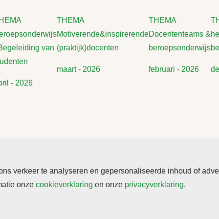
HEMA
THEMA
THEMA
TH
eroepsonderwijs
Motiverende&inspirerende
Docententeams &
he
 Begeleiding van
(praktijk)docenten
beroepsonderwijs
be
tudenten
maart - 2026
februari - 2026
de
pril - 2026
s verkeer te analyseren en gepersonaliseerde inhoud of adverte
rmatie onze
cookieverklaring
en onze
privacyverklaring
.