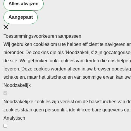
Alles afwijzen
Aangepast
Neem contact op
Algemene Leveringsvoorwaa
Toestemmingsvoorkeuren aanpassen
Wij gebruiken cookies om u te helpen efficiënt te navigeren e
hieronder. De cookies die als 'Noodzakelijk' zijn gecategori
de site. We gebruiken ook cookies van derden die ons helpen 
leveren. Deze cookies worden alleen in uw browser opgeslage
Abonnement
schakelen, maar het uitschakelen van sommige ervan kan uw 
Noodzakelijk
Abonnementinformatie
Inlogprocedure
Nieuws
Noodzakelijke cookies zijn vereist om de basisfuncties van d
Laatste nieuws
Columns
Thema's
cookies slaan geen persoonlijk identificeerbare gegevens op.
Meld u aan voor onze nieuwsbrief
Analytisch
Ontvang 2 keer per maand de nieuwsbrief met pe