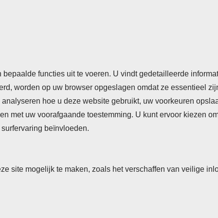
rden
Cookieverklaring
Privacyverklaring
n bepaalde functies uit te voeren. U vindt gedetailleerde inform
seerd, worden op uw browser opgeslagen omdat ze essentieel zij
analyseren hoe u deze website gebruikt, uw voorkeuren opslaan,
n met uw voorafgaande toestemming. U kunt ervoor kiezen om so
surfervaring beïnvloeden.
eze site mogelijk te maken, zoals het verschaffen van veilige
rsberichten, actualiteiten, nieuws en personalia uit het