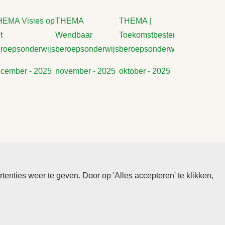
EMA Visies op
THEMA
THEMA |
THEMA
t
Wendbaar
Toekomstbestendig
Duurzaa
roepsonderwijs
beroepsonderwijs
beroepsonderwijs
beroepson
cember - 2025
november - 2025
oktober - 2025
september
nties weer te geven. Door op 'Alles accepteren' te klikken,