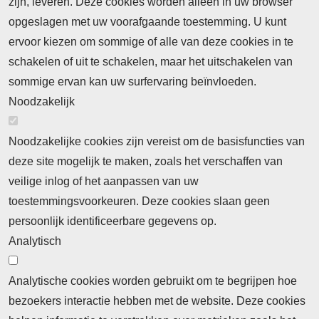
zijn, leveren. Deze cookies worden alleen in uw browser
opgeslagen met uw voorafgaande toestemming. U kunt
ervoor kiezen om sommige of alle van deze cookies in te
Neem contact op
Algemene Leveringsvoorwaarden
schakelen of uit te schakelen, maar het uitschakelen van
Cookieverklaring
Privacyverklaring
sommige ervan kan uw surfervaring beïnvloeden.
Noodzakelijk
Noodzakelijke cookies zijn vereist om de basisfuncties van
deze site mogelijk te maken, zoals het verschaffen van
Abonnement
veilige inlog of het aanpassen van uw
toestemmingsvoorkeuren. Deze cookies slaan geen
Abonnementinformatie
Inlogprocedure
persoonlijk identificeerbare gegevens op.
Nieuws
Analytisch
Laatste nieuws
Columns
Thema's
Meld u aan voor onze nieuwsbrief
Analytische cookies worden gebruikt om te begrijpen hoe
bezoekers interactie hebben met de website. Deze cookies
Ontvang 2 keer per maand de nieuwsbrief met