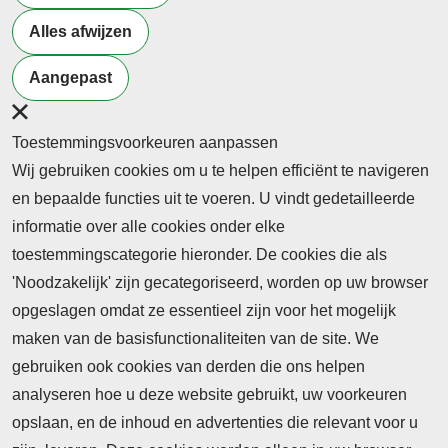
Alles afwijzen
THEMA
THEMA
THEMA
Leiderschap
Beroepsonderwijs&burgerschap
Beroepsonderwi
Aangepast
& Innovatie
| Begeleiding v
mei - 2026
studenten
juni - 2026
Toestemmingsvoorkeuren aanpassen
april - 2026
Wij gebruiken cookies om u te helpen efficiënt te navigeren
en bepaalde functies uit te voeren. U vindt gedetailleerde
informatie over alle cookies onder elke
toestemmingscategorie hieronder. De cookies die als
'Noodzakelijk' zijn gecategoriseerd, worden op uw browser
opgeslagen omdat ze essentieel zijn voor het mogelijk
maken van de basisfunctionaliteiten van de site. We
Abonnement
gebruiken ook cookies van derden die ons helpen
Nieuws
analyseren hoe u deze website gebruikt, uw voorkeuren
opslaan, en de inhoud en advertenties die relevant voor u
Meld je aan voor de nieuwsbrief