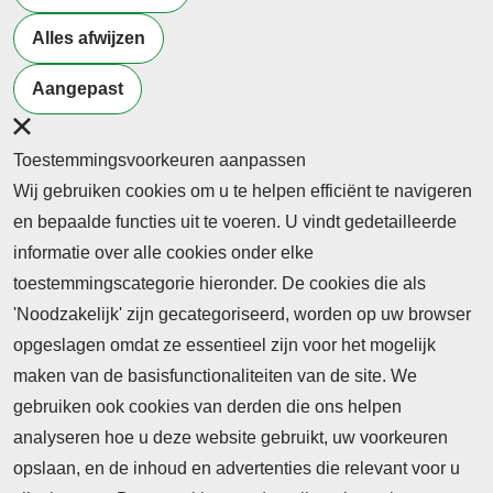
Alles afwijzen
THEMA
THEMA
THEMA
Leiderschap
Beroepsonderwijs&burgerschap
Beroepsonderwi
Aangepast
& Innovatie
| Begeleiding v
mei - 2026
studenten
juni - 2026
Toestemmingsvoorkeuren aanpassen
april - 2026
Wij gebruiken cookies om u te helpen efficiënt te navigeren
en bepaalde functies uit te voeren. U vindt gedetailleerde
informatie over alle cookies onder elke
toestemmingscategorie hieronder. De cookies die als
'Noodzakelijk' zijn gecategoriseerd, worden op uw browser
opgeslagen omdat ze essentieel zijn voor het mogelijk
maken van de basisfunctionaliteiten van de site. We
Abonnement
gebruiken ook cookies van derden die ons helpen
Nieuws
analyseren hoe u deze website gebruikt, uw voorkeuren
opslaan, en de inhoud en advertenties die relevant voor u
Meld je aan voor de nieuwsbrief