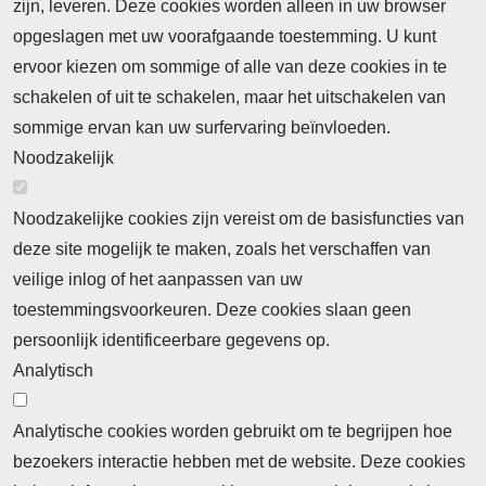
zijn, leveren. Deze cookies worden alleen in uw browser
opgeslagen met uw voorafgaande toestemming. U kunt
ervoor kiezen om sommige of alle van deze cookies in te
Neem contact op
Algemene Leveringsvoorwaarden
schakelen of uit te schakelen, maar het uitschakelen van
Cookieverklaring
Privacyverklaring
sommige ervan kan uw surfervaring beïnvloeden.
Noodzakelijk
Noodzakelijke cookies zijn vereist om de basisfuncties van
deze site mogelijk te maken, zoals het verschaffen van
Abonnement
veilige inlog of het aanpassen van uw
toestemmingsvoorkeuren. Deze cookies slaan geen
Abonnementinformatie
Inlogprocedure
persoonlijk identificeerbare gegevens op.
Nieuws
Analytisch
Laatste nieuws
Columns
Thema's
Meld u aan voor onze nieuwsbrief
Analytische cookies worden gebruikt om te begrijpen hoe
bezoekers interactie hebben met de website. Deze cookies
Ontvang 2 keer per maand de nieuwsbrief met