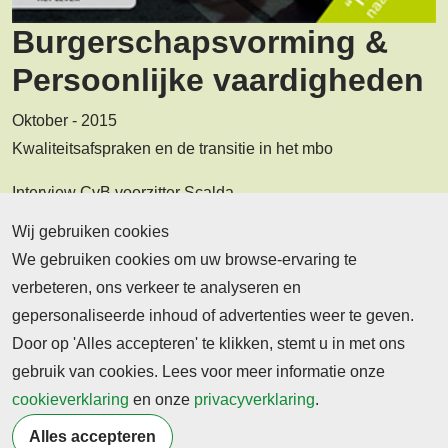
Burgerschapsvorming &
Persoonlijke vaardigheden
Oktober - 2015
Kwaliteitsafspraken en de transitie in het mbo
Interview CvB voorzitter Scalda
Wij gebruiken cookies
De waardering van binnenuit
We gebruiken cookies om uw browse-ervaring te
verbeteren, ons verkeer te analyseren en
Deze editie lezen
gepersonaliseerde inhoud of advertenties weer te geven.
Door op 'Alles accepteren' te klikken, stemt u in met ons
gebruik van cookies. Lees voor meer informatie onze
Bekijk recente
cookieverklaring
en onze
privacyverklaring
.
edities
Alles accepteren