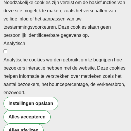
Noodzakelijke cookies zijn vereist om de basisfuncties van
deze site mogelijk te maken, zoals het verschaffen van
Abonnement
veilige inlog of het aanpassen van uw
toestemmingsvoorkeuren. Deze cookies slaan geen
Abonnementinformatie
Inlogprocedure
persoonlijk identificeerbare gegevens op.
Nieuws
Analytisch
Laatste nieuws
Columns
Thema's
Meld u aan voor onze nieuwsbrief
Analytische cookies worden gebruikt om te begrijpen hoe
bezoekers interactie hebben met de website. Deze cookies
Ontvang 2 keer per maand de nieuwsbrief met
helpen informatie te verstrekken over metrieken zoals het
persberichten, actualiteiten, nieuws en personalia uit het
aantal bezoekers, het bouncepercentage, de verkeersbron,
beroepsonderwijs.
enzovoort.
Instellingen opslaan
Alles accepteren
©2026 Profiel Actueel
Alles afwijzen