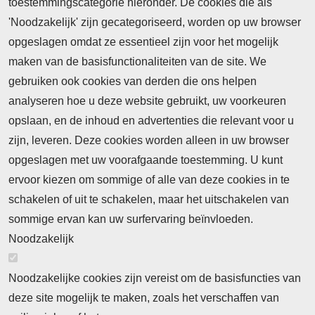
toestemmingscategorie hieronder. De cookies die als
Abonnement
'Noodzakelijk' zijn gecategoriseerd, worden op uw browser
opgeslagen omdat ze essentieel zijn voor het mogelijk
Abonnementinformatie
Inlogprocedure
maken van de basisfunctionaliteiten van de site. We
Nieuws
gebruiken ook cookies van derden die ons helpen
Laatste nieuws
Columns
Thema's
analyseren hoe u deze website gebruikt, uw voorkeuren
Meld u aan voor onze nieuwsbrief
opslaan, en de inhoud en advertenties die relevant voor u
zijn, leveren. Deze cookies worden alleen in uw browser
Ontvang 2 keer per maand de nieuwsbrief met
opgeslagen met uw voorafgaande toestemming. U kunt
persberichten, actualiteiten, nieuws en personalia uit het
ervoor kiezen om sommige of alle van deze cookies in te
beroepsonderwijs.
schakelen of uit te schakelen, maar het uitschakelen van
sommige ervan kan uw surfervaring beïnvloeden.
Noodzakelijk
©2026 Profiel Actueel
Noodzakelijke cookies zijn vereist om de basisfuncties van
deze site mogelijk te maken, zoals het verschaffen van
Designed & Powered by
VWA digital agency