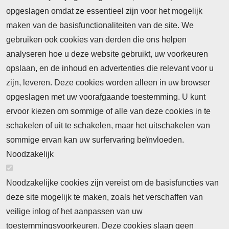
opgeslagen omdat ze essentieel zijn voor het mogelijk
maken van de basisfunctionaliteiten van de site. We
Abonnement
gebruiken ook cookies van derden die ons helpen
Nieuws
analyseren hoe u deze website gebruikt, uw voorkeuren
opslaan, en de inhoud en advertenties die relevant voor u
Meld je aan voor de nieuwsbrief
zijn, leveren. Deze cookies worden alleen in uw browser
opgeslagen met uw voorafgaande toestemming. U kunt
ervoor kiezen om sommige of alle van deze cookies in te
Neem contact op
Algemene Leveringsvoorwaarden
schakelen of uit te schakelen, maar het uitschakelen van
Cookieverklaring
Privacyverklaring
sommige ervan kan uw surfervaring beïnvloeden.
Noodzakelijk
Noodzakelijke cookies zijn vereist om de basisfuncties van
deze site mogelijk te maken, zoals het verschaffen van
Abonnement
veilige inlog of het aanpassen van uw
toestemmingsvoorkeuren. Deze cookies slaan geen
Abonnementinformatie
Inlogprocedure