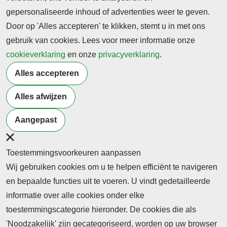
mbo’ers | NRO
gepersonaliseerde inhoud of advertenties weer te geven.
Door op 'Alles accepteren' te klikken, stemt u in met ons
Zo ontwikkel je gecijferdheid van mbo’ers | NRO
gebruik van cookies. Lees voor meer informatie onze
cookieverklaring
09 september 2025
en onze
privacyverklaring
.
Zo ontwikkel je gecijferdheid van mbo’ers | NRO
Alles accepteren
-> Lees hier de online versie
Alles afwijzen
Terug naar nieuwsoverzicht
Aangepast
Toestemmingsvoorkeuren aanpassen
Wij gebruiken cookies om u te helpen efficiënt te navigeren
en bepaalde functies uit te voeren. U vindt gedetailleerde
informatie over alle cookies onder elke
toestemmingscategorie hieronder. De cookies die als
'Noodzakelijk' zijn gecategoriseerd, worden op uw browser