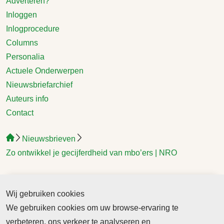
Adverteren?
Inloggen
Inlogprocedure
Columns
Personalia
Actuele Onderwerpen
Nieuwsbriefarchief
Auteurs info
Contact
Nieuwsbrieven
Zo ontwikkel je gecijferdheid van mbo’ers | NRO
Zo ontwikkel je
Wij gebruiken cookies
We gebruiken cookies om uw browse-ervaring te
gecijferdheid van
verbeteren, ons verkeer te analyseren en