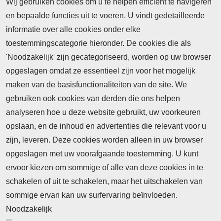
Wij gebruiken cookies om u te helpen efficiënt te navigeren
en bepaalde functies uit te voeren. U vindt gedetailleerde
informatie over alle cookies onder elke
toestemmingscategorie hieronder. De cookies die als
'Noodzakelijk' zijn gecategoriseerd, worden op uw browser
opgeslagen omdat ze essentieel zijn voor het mogelijk
maken van de basisfunctionaliteiten van de site. We
Abonnement
gebruiken ook cookies van derden die ons helpen
Nieuws
analyseren hoe u deze website gebruikt, uw voorkeuren
opslaan, en de inhoud en advertenties die relevant voor u
Meld je aan voor de nieuwsbrief
zijn, leveren. Deze cookies worden alleen in uw browser
opgeslagen met uw voorafgaande toestemming. U kunt
ervoor kiezen om sommige of alle van deze cookies in te
Neem contact op
Algemene Leveringsvoorwaarden
schakelen of uit te schakelen, maar het uitschakelen van
Cookieverklaring
Privacyverklaring
sommige ervan kan uw surfervaring beïnvloeden.
Noodzakelijk