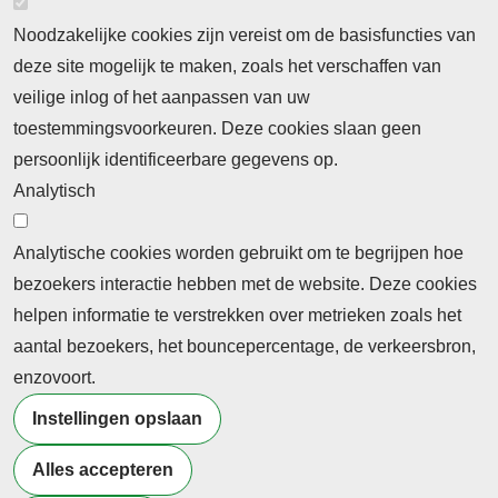
Noodzakelijke cookies zijn vereist om de basisfuncties van
deze site mogelijk te maken, zoals het verschaffen van
Abonnement
veilige inlog of het aanpassen van uw
toestemmingsvoorkeuren. Deze cookies slaan geen
Abonnementinformatie
Inlogprocedure
persoonlijk identificeerbare gegevens op.
Nieuws
Analytisch
Laatste nieuws
Columns
Thema's
Meld u aan voor onze nieuwsbrief
Analytische cookies worden gebruikt om te begrijpen hoe
bezoekers interactie hebben met de website. Deze cookies
Ontvang 2 keer per maand de nieuwsbrief met
helpen informatie te verstrekken over metrieken zoals het
persberichten, actualiteiten, nieuws en personalia uit het
aantal bezoekers, het bouncepercentage, de verkeersbron,
beroepsonderwijs.
enzovoort.
Instellingen opslaan
Alles accepteren
©2026 Profiel Actueel