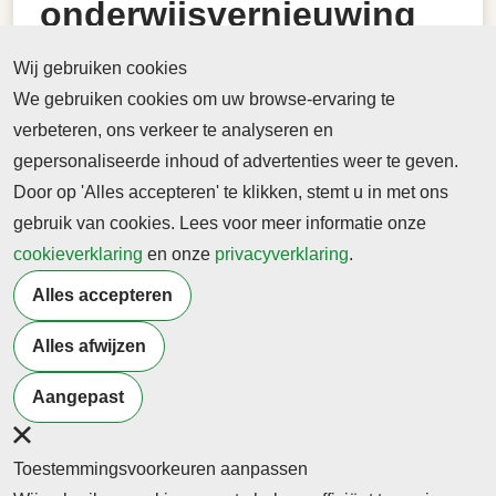
onderwijsvernieuwing
met een
Wij gebruiken cookies
Comeniusbeurs! | NKO
We gebruiken cookies om uw browse-ervaring te
verbeteren, ons verkeer te analyseren en
Werk aan onderwijsvernieuwing met een
gepersonaliseerde inhoud of advertenties weer te geven.
Comeniusbeurs! | NKO
Door op 'Alles accepteren' te klikken, stemt u in met ons
gebruik van cookies. Lees voor meer informatie onze
19 maart 2026
cookieverklaring
Werk aan onderwijsvernieuwing met een
en onze
privacyverklaring
.
Comeniusbeurs! | NKO
Alles accepteren
-> Lees hier de online versie
Alles afwijzen
Terug naar nieuwsoverzicht
Aangepast
Toestemmingsvoorkeuren aanpassen