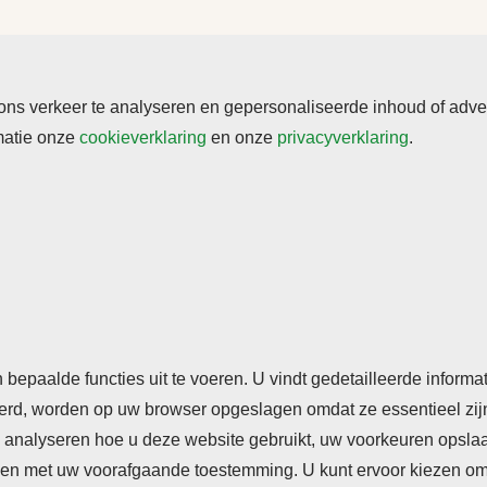
s verkeer te analyseren en gepersonaliseerde inhoud of adverte
rmatie onze
cookieverklaring
en onze
privacyverklaring
.
rden
Cookieverklaring
Privacyverklaring
n bepaalde functies uit te voeren. U vindt gedetailleerde inform
seerd, worden op uw browser opgeslagen omdat ze essentieel zij
analyseren hoe u deze website gebruikt, uw voorkeuren opslaan,
n met uw voorafgaande toestemming. U kunt ervoor kiezen om so