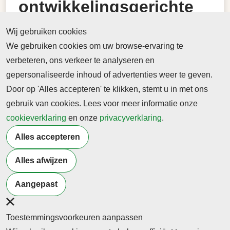
ontwikkelingsgerichte
begeleiding | Vista
Wij gebruiken cookies
College
We gebruiken cookies om uw browse-ervaring te
verbeteren, ons verkeer te analyseren en
Inclusie bevorderen met ontwikkelingsgerichte
gepersonaliseerde inhoud of advertenties weer te geven.
begeleiding | Vista College
Door op 'Alles accepteren' te klikken, stemt u in met ons
gebruik van cookies. Lees voor meer informatie onze
11 februari 2026
cookieverklaring
Inclusie bevorderen met ontwikkelingsgerichte
en onze
privacyverklaring
.
begeleiding | Vista College
Alles accepteren
-> Lees hier de online versie
Alles afwijzen
Terug naar nieuwsoverzicht
Aangepast
Toestemmingsvoorkeuren aanpassen