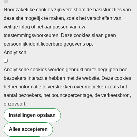
Noodzakelijke cookies zijn vereist om de basisfuncties van
deze site mogelijk te maken, zoals het verschaffen van
Abonnement
veilige inlog of het aanpassen van uw
toestemmingsvoorkeuren. Deze cookies slaan geen
Abonnementinformatie
Inlogprocedure
persoonlijk identificeerbare gegevens op.
Nieuws
Analytisch
Laatste nieuws
Columns
Thema's
Meld u aan voor onze nieuwsbrief
Analytische cookies worden gebruikt om te begrijpen hoe
bezoekers interactie hebben met de website. Deze cookies
Ontvang 2 keer per maand de nieuwsbrief met
helpen informatie te verstrekken over metrieken zoals het
persberichten, actualiteiten, nieuws en personalia uit het
aantal bezoekers, het bouncepercentage, de verkeersbron,
beroepsonderwijs.
enzovoort.
Instellingen opslaan
Alles accepteren
©2026 Profiel Actueel