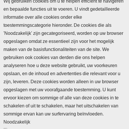
Wij gebruiken cookies om u te helpen efficiënt te navigeren
en bepaalde functies uit te voeren. U vindt gedetailleerde
informatie over alle cookies onder elke
toestemmingscategorie hieronder. De cookies die als
'Noodzakelijk' zijn gecategoriseerd, worden op uw browser
opgeslagen omdat ze essentieel zijn voor het mogelijk
maken van de basisfunctionaliteiten van de site. We
Abonnement
gebruiken ook cookies van derden die ons helpen
Nieuws
analyseren hoe u deze website gebruikt, uw voorkeuren
opslaan, en de inhoud en advertenties die relevant voor u
Meld je aan voor de nieuwsbrief
zijn, leveren. Deze cookies worden alleen in uw browser
opgeslagen met uw voorafgaande toestemming. U kunt
ervoor kiezen om sommige of alle van deze cookies in te
Neem contact op
Algemene Leveringsvoorwaarden
schakelen of uit te schakelen, maar het uitschakelen van
Cookieverklaring
Privacyverklaring
sommige ervan kan uw surfervaring beïnvloeden.
Noodzakelijk