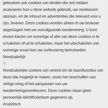
gebruiken ook cookies van derden die ons helpen
Nieuws
analyseren hoe u deze website gebruikt, uw voorkeuren
opslaan, en de inhoud en advertenties die relevant voor u
Meld je aan voor de nieuwsbrief
zijn, leveren. Deze cookies worden alleen in uw browser
opgeslagen met uw voorafgaande toestemming. U kunt
ervoor kiezen om sommige of alle van deze cookies in te
Neem contact op
Algemene Leveringsvoorwaarden
schakelen of uit te schakelen, maar het uitschakelen van
Cookieverklaring
Privacyverklaring
sommige ervan kan uw surfervaring beïnvloeden.
Noodzakelijk
Noodzakelijke cookies zijn vereist om de basisfuncties van
deze site mogelijk te maken, zoals het verschaffen van
Abonnement
veilige inlog of het aanpassen van uw
toestemmingsvoorkeuren. Deze cookies slaan geen
Abonnementinformatie
Inlogprocedure
persoonlijk identificeerbare gegevens op.
Nieuws
Analytisch