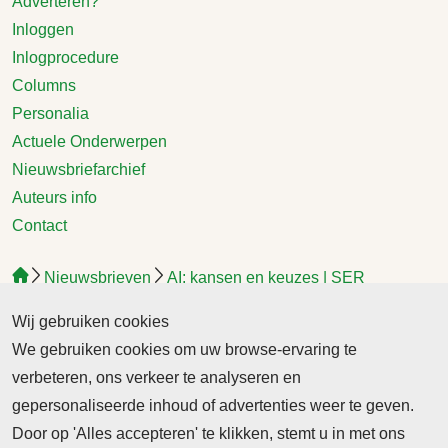
Adverteren?
Inloggen
Inlogprocedure
Columns
Personalia
Actuele Onderwerpen
Nieuwsbriefarchief
Auteurs info
Contact
Nieuwsbrieven
AI: kansen en keuzes | SER
Wij gebruiken cookies
We gebruiken cookies om uw browse-ervaring te
AI: kansen en keuzes |
verbeteren, ons verkeer te analyseren en
SER
gepersonaliseerde inhoud of advertenties weer te geven.
Door op 'Alles accepteren' te klikken, stemt u in met ons
AI: kansen en keuzes | SER