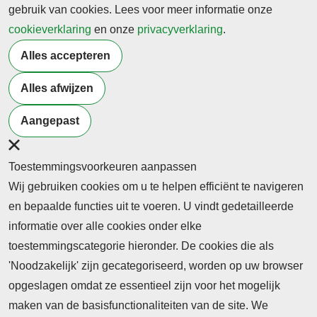
gebruik van cookies. Lees voor meer informatie onze
cookieverklaring
14 januari 2026
en onze
privacyverklaring
.
AI: kansen en keuzes | SER
Alles accepteren
-> Lees hier de online versie
Alles afwijzen
Terug naar nieuwsoverzicht
Aangepast
Toestemmingsvoorkeuren aanpassen
Wij gebruiken cookies om u te helpen efficiënt te navigeren
en bepaalde functies uit te voeren. U vindt gedetailleerde
informatie over alle cookies onder elke
toestemmingscategorie hieronder. De cookies die als
'Noodzakelijk' zijn gecategoriseerd, worden op uw browser
opgeslagen omdat ze essentieel zijn voor het mogelijk
maken van de basisfunctionaliteiten van de site. We
Abonnement