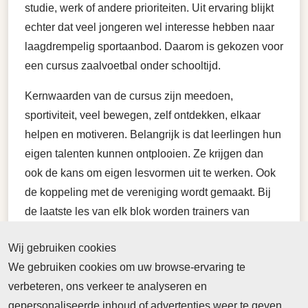
studie, werk of andere prioriteiten. Uit ervaring blijkt
echter dat veel jongeren wel interesse hebben naar
laagdrempelig sportaanbod. Daarom is gekozen voor
een cursus zaalvoetbal onder schooltijd.
Kernwaarden van de cursus zijn meedoen,
sportiviteit, veel bewegen, zelf ontdekken, elkaar
helpen en motiveren. Belangrijk is dat leerlingen hun
eigen talenten kunnen ontplooien. Ze krijgen dan
ook de kans om eigen lesvormen uit te werken. Ook
de koppeling met de vereniging wordt gemaakt. Bij
de laatste les van elk blok worden trainers van
zaalvoetbalverenigingen uit Utrecht uitgenodigd. Zij
Wij gebruiken cookies
vertellen over het verenigingsleven en krijgen op
We gebruiken cookies om uw browse-ervaring te
deze manier de kans om leden te werven.
verbeteren, ons verkeer te analyseren en
Als het project een succes is, wordt het uitgebreid
gepersonaliseerde inhoud of advertenties weer te geven.