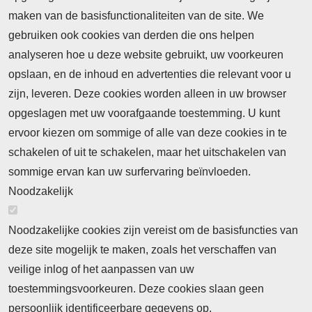
maken van de basisfunctionaliteiten van de site. We
Abonnement
gebruiken ook cookies van derden die ons helpen
Nieuws
analyseren hoe u deze website gebruikt, uw voorkeuren
opslaan, en de inhoud en advertenties die relevant voor u
Meld je aan voor de nieuwsbrief
zijn, leveren. Deze cookies worden alleen in uw browser
opgeslagen met uw voorafgaande toestemming. U kunt
ervoor kiezen om sommige of alle van deze cookies in te
Neem contact op
Algemene Leveringsvoorwaarden
schakelen of uit te schakelen, maar het uitschakelen van
Cookieverklaring
Privacyverklaring
sommige ervan kan uw surfervaring beïnvloeden.
Noodzakelijk
Noodzakelijke cookies zijn vereist om de basisfuncties van
deze site mogelijk te maken, zoals het verschaffen van
Abonnement
veilige inlog of het aanpassen van uw
toestemmingsvoorkeuren. Deze cookies slaan geen
Abonnementinformatie
Inlogprocedure
persoonlijk identificeerbare gegevens op.
Nieuws