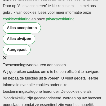
naar meer opleidingen in Utrecht en naar andere
Door op 'Alles accepteren' te klikken, stemt u in met ons
steden.
gebruik van cookies. Lees voor meer informatie onze
cookieverklaring
en onze
privacyverklaring
.
Bron: http://home.knvb.nl/nieuws/zaalvoetbal-
ge%C3%AFntegreerd-in-lessen-mbo/, laatst
Alles accepteren
bekeken op 22 september 2014
Bron afbeelding: sxc.hu,
Chasing shadows
,
wejuncho, Royalty free
Alles afwijzen
Terug naar nieuwsoverzicht
Aangepast
Toestemmingsvoorkeuren aanpassen
Wij gebruiken cookies om u te helpen efficiënt te navigeren
en bepaalde functies uit te voeren. U vindt gedetailleerde
informatie over alle cookies onder elke
toestemmingscategorie hieronder. De cookies die als
'Noodzakelijk' zijn gecategoriseerd, worden op uw browser
opgeslagen omdat ze essentieel zijn voor het mogelijk