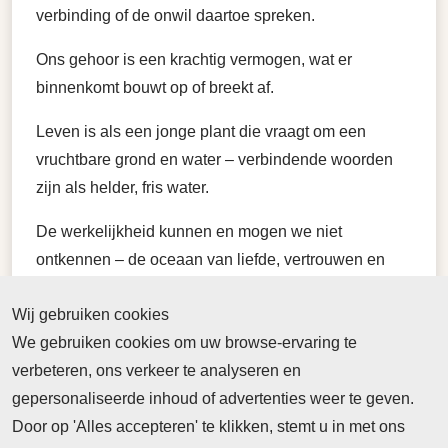
verbinding of de onwil daartoe spreken.
Ons gehoor is een krachtig vermogen, wat er
binnenkomt bouwt op of breekt af.
Leven is als een jonge plant die vraagt om een
vruchtbare grond en water – verbindende woorden
zijn als helder, fris water.
De werkelijkheid kunnen en mogen we niet
ontkennen – de oceaan van liefde, vertrouwen en
saamhorigheid kan omslaan in een oceaan van haat,
Wij gebruiken cookies
wantrouwen en conflict. Wat er ook gaande is, welk
We gebruiken cookies om uw browse-ervaring te
veld willen we in onszelf aanplanten? Welke bron
verbeteren, ons verkeer te analyseren en
boren we aan? Welke woorden spreken we uit en
gepersonaliseerde inhoud of advertenties weer te geven.
verspreiden we.
Door op 'Alles accepteren' te klikken, stemt u in met ons
Woorden doen ertoe.