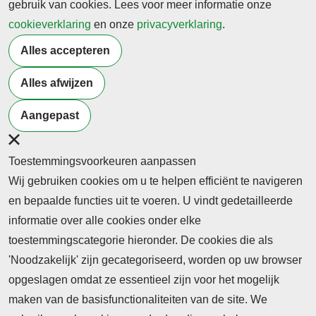
gebruik van cookies. Lees voor meer informatie onze
cookieverklaring
en onze
privacyverklaring
.
Terug naar nieuwsoverzicht
Alles accepteren
Alles afwijzen
Meer artikelen van
Burgerschap
Samenleving
Welzijn
Aangepast
Toestemmingsvoorkeuren aanpassen
Wij gebruiken cookies om u te helpen efficiënt te navigeren
en bepaalde functies uit te voeren. U vindt gedetailleerde
informatie over alle cookies onder elke
toestemmingscategorie hieronder. De cookies die als
'Noodzakelijk' zijn gecategoriseerd, worden op uw browser
opgeslagen omdat ze essentieel zijn voor het mogelijk
maken van de basisfunctionaliteiten van de site. We
Abonnement