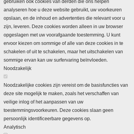
gebruiken ook cookies van derden die ons helpen
Nieuws
analyseren hoe u deze website gebruikt, uw voorkeuren
opslaan, en de inhoud en advertenties die relevant voor u
Meld je aan voor de nieuwsbrief
zijn, leveren. Deze cookies worden alleen in uw browser
opgeslagen met uw voorafgaande toestemming. U kunt
ervoor kiezen om sommige of alle van deze cookies in te
Neem contact op
Algemene Leveringsvoorwaarden
schakelen of uit te schakelen, maar het uitschakelen van
Cookieverklaring
Privacyverklaring
sommige ervan kan uw surfervaring beïnvloeden.
Noodzakelijk
Noodzakelijke cookies zijn vereist om de basisfuncties van
deze site mogelijk te maken, zoals het verschaffen van
Abonnement
veilige inlog of het aanpassen van uw
toestemmingsvoorkeuren. Deze cookies slaan geen
Abonnementinformatie
Inlogprocedure
persoonlijk identificeerbare gegevens op.
Nieuws
Analytisch
Laatste nieuws
Columns
Thema's