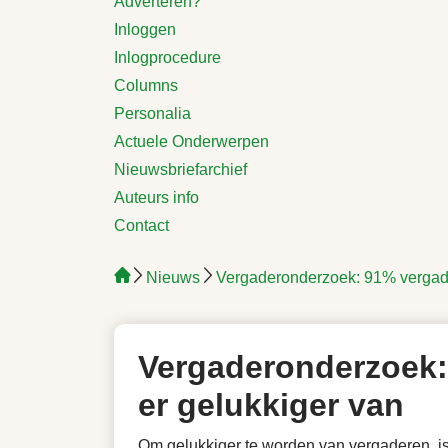
Adverteren?
Inloggen
Inlogprocedure
Columns
Personalia
Actuele Onderwerpen
Nieuwsbriefarchief
Auteurs info
Contact
Nieuws
Vergaderonderzoek: 91% vergader
Vergaderonderzoek: 
er gelukkiger van
Om gelukkiger te worden van vergaderen, is 