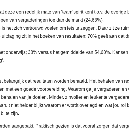
 deze een redelijk mate van ‘team’spirit kent t.o.v. de overige 
lopen van vergaderingen toe dan de markt (24,63%).
s is het zich vertrouwd voelen om iets te zeggen. Daar zit ze 
 uitdaging zit in het boeken van resultaten: 70% geeft aan dat 
 het onderwijs; 38% versus het gemiddelde van 54,68%. Kansen
g’.
 belangrijk dat resultaten worden behaald. Het behalen van res
rten met een goede voorbereiding. Waarom ga je vergaderen en w
halen van je doelen. Minder, zinvoller en leuker te vergaderen b
it niet helder blijkt waarom er wordt overlegd en wat jou rol is
i te zijn.
orden aangepakt. Praktisch gezien is dat vooral zorgen dat verg