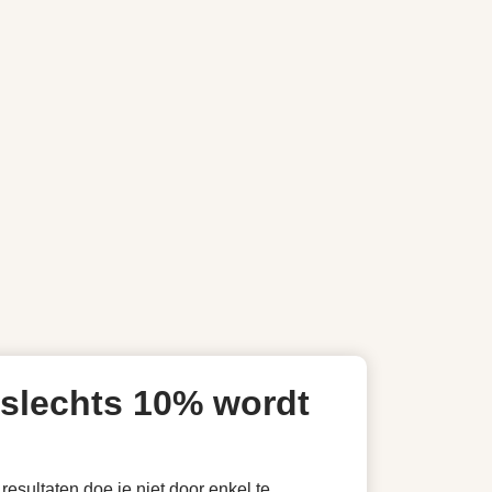
 slechts 10% wordt
esultaten doe je niet door enkel te