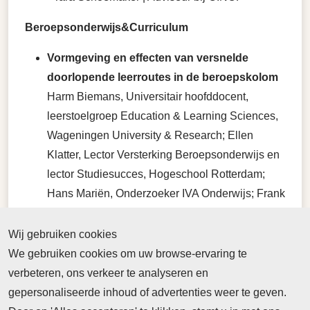
Beroepsonderwijs&Curriculum
Vormgeving en effecten van versnelde
doorlopende leerroutes in de beroepskolom
Harm Biemans, Universitair hoofddocent,
leerstoelgroep Education & Learning Sciences,
Wageningen University & Research; Ellen
Klatter, Lector Versterking Beroepsonderwijs en
lector Studiesucces, Hogeschool Rotterdam;
Hans Mariën, Onderzoeker IVA Onderwijs; Frank
Kreutz, Ondersteuner Kenniscentrum
Talentontwikkeling, Hogeschool Rotterdam.
Wij gebruiken cookies
We gebruiken cookies om uw browse-ervaring te
Deze uitgave verschijnt in week 18
verbeteren, ons verkeer te analyseren en
gepersonaliseerde inhoud of advertenties weer te geven.
Foto:
Gemma Chua-Tran - Unsplash