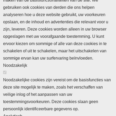
maken van de basisfunctionaliteiten van de site. We
Abonnement
gebruiken ook cookies van derden die ons helpen
Nieuws
analyseren hoe u deze website gebruikt, uw voorkeuren
opslaan, en de inhoud en advertenties die relevant voor u
Meld je aan voor de nieuwsbrief
zijn, leveren. Deze cookies worden alleen in uw browser
opgeslagen met uw voorafgaande toestemming. U kunt
ervoor kiezen om sommige of alle van deze cookies in te
Neem contact op
Algemene Leveringsvoorwaarden
schakelen of uit te schakelen, maar het uitschakelen van
Cookieverklaring
Privacyverklaring
sommige ervan kan uw surfervaring beïnvloeden.
Noodzakelijk
Noodzakelijke cookies zijn vereist om de basisfuncties van
deze site mogelijk te maken, zoals het verschaffen van
Abonnement
veilige inlog of het aanpassen van uw
toestemmingsvoorkeuren. Deze cookies slaan geen
Abonnementinformatie
Inlogprocedure
persoonlijk identificeerbare gegevens op.
Nieuws