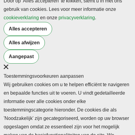
Door op 'Alles accepteren' te klikken, stemt u in met ons
gebruik van cookies. Lees voor meer informatie onze
cookieverklaring
en onze
privacyverklaring
.
Terug naar nieuwsoverzicht
Alles accepteren
Alles afwijzen
Meer artikelen van
Burgerschap
Studenten
Samenleving
Aangepast
Toestemmingsvoorkeuren aanpassen
Wij gebruiken cookies om u te helpen efficiënt te navigeren
en bepaalde functies uit te voeren. U vindt gedetailleerde
informatie over alle cookies onder elke
toestemmingscategorie hieronder. De cookies die als
'Noodzakelijk' zijn gecategoriseerd, worden op uw browser
opgeslagen omdat ze essentieel zijn voor het mogelijk