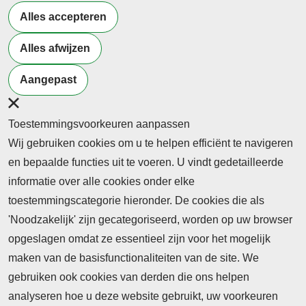
Alles accepteren
voorkeur hebben. Er zijn speciale workshops voor
vmbo en voor mbo.
Alles afwijzen
Terug naar nieuwsoverzicht
Aangepast
Toestemmingsvoorkeuren aanpassen
Wij gebruiken cookies om u te helpen efficiënt te navigeren
en bepaalde functies uit te voeren. U vindt gedetailleerde
informatie over alle cookies onder elke
toestemmingscategorie hieronder. De cookies die als
'Noodzakelijk' zijn gecategoriseerd, worden op uw browser
opgeslagen omdat ze essentieel zijn voor het mogelijk
maken van de basisfunctionaliteiten van de site. We
Abonnement
gebruiken ook cookies van derden die ons helpen
Nieuws
analyseren hoe u deze website gebruikt, uw voorkeuren