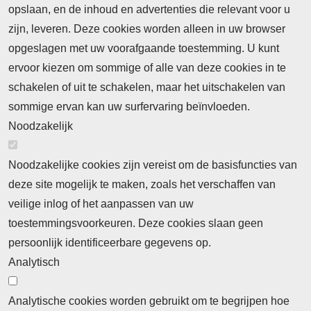
opslaan, en de inhoud en advertenties die relevant voor u
Meld je aan voor de nieuwsbrief
zijn, leveren. Deze cookies worden alleen in uw browser
opgeslagen met uw voorafgaande toestemming. U kunt
ervoor kiezen om sommige of alle van deze cookies in te
Neem contact op
Algemene Leveringsvoorwaarden
schakelen of uit te schakelen, maar het uitschakelen van
Cookieverklaring
Privacyverklaring
sommige ervan kan uw surfervaring beïnvloeden.
Noodzakelijk
Noodzakelijke cookies zijn vereist om de basisfuncties van
deze site mogelijk te maken, zoals het verschaffen van
Abonnement
veilige inlog of het aanpassen van uw
toestemmingsvoorkeuren. Deze cookies slaan geen
Abonnementinformatie
Inlogprocedure
persoonlijk identificeerbare gegevens op.
Nieuws
Analytisch
Laatste nieuws
Columns
Thema's
Meld u aan voor onze nieuwsbrief
Analytische cookies worden gebruikt om te begrijpen hoe