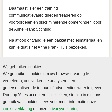
Daarnaast is er een training
communicatievaardigheden ‘reageren op
vooroordelen en discriminerende opmerkingen’ door
de Anne Frank Stichting.
Na afloop ontvang je een pakket met lesmateriaal en
kun je gratis het Anne Frank Huis bezoeken.
Wanneer: vrijdag 3 oktober
Waar: Spaces, Amsterdam
Wij gebruiken cookies
Duur: 10.00 tot 17.00 uur incl. lunch
We gebruiken cookies om uw browse-ervaring te
Kosten: €37,50 p.p.
verbeteren, ons verkeer te analyseren en
gepersonaliseerde inhoud of advertenties weer te geven.
Je kunt je
hier
online aanmelden
.
Door op 'Alles accepteren' te klikken, stemt u in met ons
Na aanmelding ontvang je een bevestigingsmail met
gebruik van cookies. Lees voor meer informatie onze
daarin een omschrijving van alle workshops. Je kunt
cookieverklaring
en onze
privacyverklaring
.
op dit formulier aangeven welke workshops je