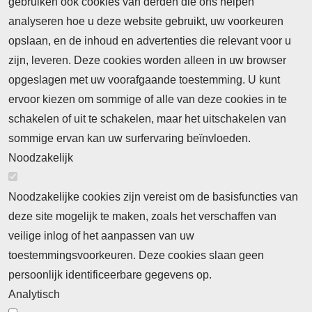
gebruiken ook cookies van derden die ons helpen
Nieuws
analyseren hoe u deze website gebruikt, uw voorkeuren
opslaan, en de inhoud en advertenties die relevant voor u
Meld je aan voor de nieuwsbrief
zijn, leveren. Deze cookies worden alleen in uw browser
opgeslagen met uw voorafgaande toestemming. U kunt
ervoor kiezen om sommige of alle van deze cookies in te
Neem contact op
Algemene Leveringsvoorwaarden
schakelen of uit te schakelen, maar het uitschakelen van
Cookieverklaring
Privacyverklaring
sommige ervan kan uw surfervaring beïnvloeden.
Noodzakelijk
Noodzakelijke cookies zijn vereist om de basisfuncties van
deze site mogelijk te maken, zoals het verschaffen van
Abonnement
veilige inlog of het aanpassen van uw
toestemmingsvoorkeuren. Deze cookies slaan geen
Abonnementinformatie
Inlogprocedure
persoonlijk identificeerbare gegevens op.
Nieuws
Analytisch
Laatste nieuws
Columns
Thema's