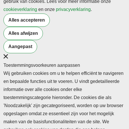
gebruik van cookies. Lees voor meer informatie onze
Na de zomervakantie komen er nog meer vacatures.
cookieverklaring
en onze
privacyverklaring
.
Houd hiervoor
de vacaturesite van het Koning
Alles accepteren
Willem I College
in de gaten.
Bron: Koning Willem I College
Alles afwijzen
Terug naar nieuwsoverzicht
Aangepast
Toestemmingsvoorkeuren aanpassen
Wij gebruiken cookies om u te helpen efficiënt te navigeren
en bepaalde functies uit te voeren. U vindt gedetailleerde
informatie over alle cookies onder elke
toestemmingscategorie hieronder. De cookies die als
'Noodzakelijk' zijn gecategoriseerd, worden op uw browser
opgeslagen omdat ze essentieel zijn voor het mogelijk
maken van de basisfunctionaliteiten van de site. We
Abonnement