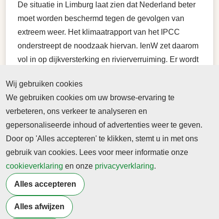
De situatie in Limburg laat zien dat Nederland beter
moet worden beschermd tegen de gevolgen van
extreem weer. Het klimaatrapport van het IPCC
onderstreept de noodzaak hiervan. IenW zet daarom
vol in op dijkversterking en rivierverruiming. Er wordt
verder onderzocht hoe Nederland kan worden
Wij gebruiken cookies
voorbereid op hevige neerslag, met de
We gebruiken cookies om uw browse-ervaring te
aanbevelingen gaat IenW in 2022 aan de slag.
verbeteren, ons verkeer te analyseren en
Extreem weer is niet alleen hevige neerslag, het is
gepersonaliseerde inhoud of advertenties weer te geven.
ook langdurige droogte. Via het Deltafonds steekt
Door op 'Alles accepteren' te klikken, stemt u in met ons
IenW € 100 miljoen euro extra in maatregelen die de
gebruik van cookies. Lees voor meer informatie onze
zoetwatervoorziening klimaatbestendig maken. In
cookieverklaring
en onze
privacyverklaring
.
totaal is hiervoor nu € 250 miljoen beschikbaar.
Alles accepteren
Alles afwijzen