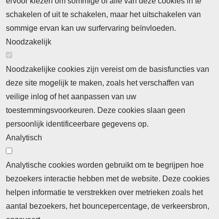
ervoor kiezen om sommige of alle van deze cookies in te
Neem contact op
Algemene Leveringsvoorwaarden
schakelen of uit te schakelen, maar het uitschakelen van
Cookieverklaring
Privacyverklaring
sommige ervan kan uw surfervaring beïnvloeden.
Noodzakelijk
Noodzakelijke cookies zijn vereist om de basisfuncties van
deze site mogelijk te maken, zoals het verschaffen van
Abonnement
veilige inlog of het aanpassen van uw
toestemmingsvoorkeuren. Deze cookies slaan geen
Abonnementinformatie
Inlogprocedure
persoonlijk identificeerbare gegevens op.
Nieuws
Analytisch
Laatste nieuws
Columns
Thema's
Meld u aan voor onze nieuwsbrief
Analytische cookies worden gebruikt om te begrijpen hoe
bezoekers interactie hebben met de website. Deze cookies
Ontvang 2 keer per maand de nieuwsbrief met
helpen informatie te verstrekken over metrieken zoals het
persberichten, actualiteiten, nieuws en personalia uit het
aantal bezoekers, het bouncepercentage, de verkeersbron,
beroepsonderwijs.