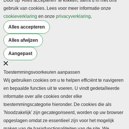
Door op 'Alles accepteren' te klikken, stemt u in met ons
Lees het hele bericht
gebruik van cookies. Lees voor meer informatie onze
cookieverklaring
en onze
privacyverklaring
.
Alles accepteren
Alles afwijzen
Aangepast
Abonnement
Toestemmingsvoorkeuren aanpassen
Nieuws
Wij gebruiken cookies om u te helpen efficiënt te navigeren
Meld je aan voor de nieuwsbrief
en bepaalde functies uit te voeren. U vindt gedetailleerde
informatie over alle cookies onder elke
toestemmingscategorie hieronder. De cookies die als
Neem contact op
Algemene Leveringsvoorwaarden
'Noodzakelijk' zijn gecategoriseerd, worden op uw browser
Cookieverklaring
Privacyverklaring
opgeslagen omdat ze essentieel zijn voor het mogelijk
maken van de basisfunctionaliteiten van de site. We