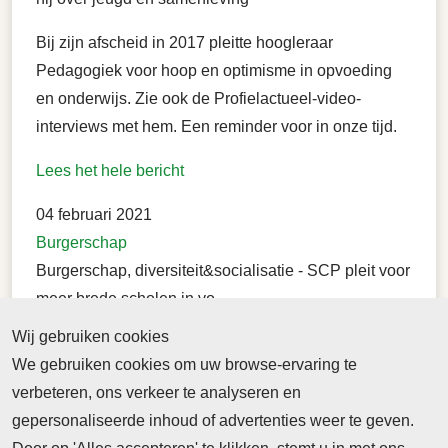
Bij zijn afscheid in 2017 pleitte hoogleraar
Pedagogiek voor hoop en optimisme in opvoeding
en onderwijs. Zie ook de Profielactueel-video-
interviews met hem. Een reminder voor in onze tijd.
Lees het hele bericht
04 februari 2021
Burgerschap
Burgerschap, diversiteit&socialisatie - SCP pleit voor
meer brede scholen in vo
Wij gebruiken cookies
Het SCP pleit voor meer brede scholen in het
We gebruiken cookies om uw browse-ervaring te
voortgezet onderwijs waar niet alleen onderwijs
verbeteren, ons verkeer te analyseren en
maar ook sociale ontmoeting en diversiteit centraal
gepersonaliseerde inhoud of advertenties weer te geven.
staan.