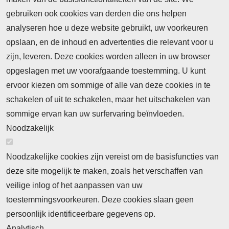
gebruiken ook cookies van derden die ons helpen
analyseren hoe u deze website gebruikt, uw voorkeuren
opslaan, en de inhoud en advertenties die relevant voor u
Abonnement
zijn, leveren. Deze cookies worden alleen in uw browser
opgeslagen met uw voorafgaande toestemming. U kunt
Abonnementinformatie
Inlogprocedure
ervoor kiezen om sommige of alle van deze cookies in te
Nieuws
schakelen of uit te schakelen, maar het uitschakelen van
Laatste nieuws
Columns
Thema's
sommige ervan kan uw surfervaring beïnvloeden.
Meld u aan voor onze nieuwsbrief
Noodzakelijk
Ontvang 2 keer per maand de nieuwsbrief met
Noodzakelijke cookies zijn vereist om de basisfuncties van
persberichten, actualiteiten, nieuws en personalia uit het
deze site mogelijk te maken, zoals het verschaffen van
beroepsonderwijs.
veilige inlog of het aanpassen van uw
toestemmingsvoorkeuren. Deze cookies slaan geen
persoonlijk identificeerbare gegevens op.
Analytisch