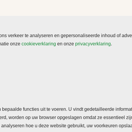
s verkeer te analyseren en gepersonaliseerde inhoud of adverte
rmatie onze
cookieverklaring
en onze
privacyverklaring
.
rden
Cookieverklaring
Privacyverklaring
n bepaalde functies uit te voeren. U vindt gedetailleerde inform
seerd, worden op uw browser opgeslagen omdat ze essentieel zij
analyseren hoe u deze website gebruikt, uw voorkeuren opslaan,