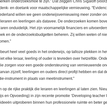
 merken onderzoeksmoe te zijn.” Dat zeggen Chris Sigaloff (voor
denk- en doetank voor maatschappelijke vernieuwing. “Eviden
Nederland willen we geen onderwijsvernieuwing meer zonder on
 leraren en leerlingen als datavee. De onderzoeken komen bov
raren onduidelijk. Het zijn voornamelijk financiers en uitvoerd
zoek en de onderzoeksbudgetten beheren. Zij willen weten of n
komen.”
beurt heel veel goeds in het onderwijs, op talloze plekken in he
 Niet elke leraar, leerling of ouder is tevreden over hetzelfde.
ie zorgen voor een goede ondersteuning van vernieuwende onde
rvan zijzelf, leerlingen en ouders direct profijt hebben en dat 
tie-instrument in plaats van meetinstrument.”
op de rijke praktijk die leraren en leerlingen al laten zien. Ni
en Opvoeding) in zijn recente promotie ‘Developing teacher le
ideeën uitproberen binnen hun professionele ruimte en beter ge