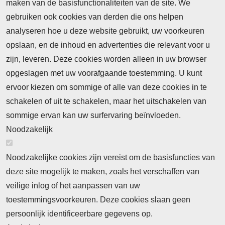
maken van de basisfunctionaliteiten van de site. We
Abonnement
gebruiken ook cookies van derden die ons helpen
Nieuws
analyseren hoe u deze website gebruikt, uw voorkeuren
opslaan, en de inhoud en advertenties die relevant voor u
Meld je aan voor de nieuwsbrief
zijn, leveren. Deze cookies worden alleen in uw browser
opgeslagen met uw voorafgaande toestemming. U kunt
ervoor kiezen om sommige of alle van deze cookies in te
Neem contact op
Algemene Leveringsvoorwaarden
schakelen of uit te schakelen, maar het uitschakelen van
Cookieverklaring
Privacyverklaring
sommige ervan kan uw surfervaring beïnvloeden.
Noodzakelijk
Noodzakelijke cookies zijn vereist om de basisfuncties van
deze site mogelijk te maken, zoals het verschaffen van
Abonnement
veilige inlog of het aanpassen van uw
toestemmingsvoorkeuren. Deze cookies slaan geen
Abonnementinformatie
Inlogprocedure
persoonlijk identificeerbare gegevens op.
Nieuws