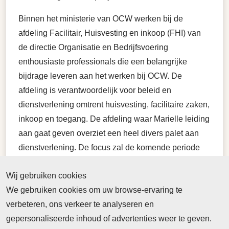
Binnen het ministerie van OCW werken bij de
afdeling Facilitair, Huisvesting en inkoop (FHI) van
de directie Organisatie en Bedrijfsvoering
enthousiaste professionals die een belangrijke
bijdrage leveren aan het werken bij OCW. De
afdeling is verantwoordelijk voor beleid en
dienstverlening omtrent huisvesting, facilitaire zaken,
inkoop en toegang. De afdeling waar Marielle leiding
aan gaat geven overziet een heel divers palet aan
dienstverlening. De focus zal de komende periode
vooral liggen bij de taakstelling op huisvestings- en
Wij gebruiken cookies
facilitaire budgetten en de doorontwikkeling van de
We gebruiken cookies om uw browse-ervaring te
dienstverlening. Tegelijk speelt in de directie een
verbeteren, ons verkeer te analyseren en
ontwikkelingstraject om de bedrijfsvoering te laten
gepersonaliseerde inhoud of advertenties weer te geven.
aansluiten op de huidige ontwikkelingen.