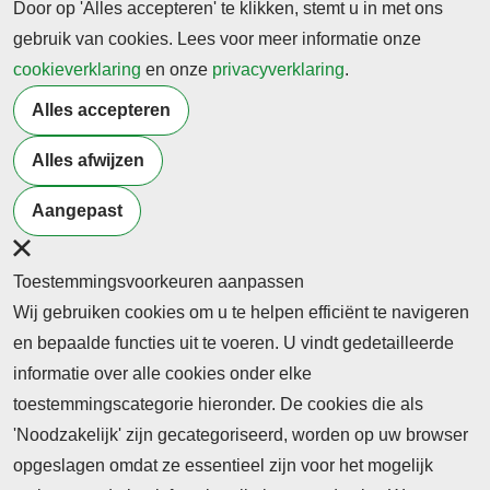
Door op 'Alles accepteren' te klikken, stemt u in met ons
Algemene Bestuursdienst
maart 2025 |
gebruik van cookies. Lees voor meer informatie onze
cookieverklaring
en onze
privacyverklaring
.
Terug naar nieuwsoverzicht
Alles accepteren
Alles afwijzen
Meer artikelen van
Overheid
Management
Aangepast
Toestemmingsvoorkeuren aanpassen
Wij gebruiken cookies om u te helpen efficiënt te navigeren
en bepaalde functies uit te voeren. U vindt gedetailleerde
informatie over alle cookies onder elke
toestemmingscategorie hieronder. De cookies die als
'Noodzakelijk' zijn gecategoriseerd, worden op uw browser
opgeslagen omdat ze essentieel zijn voor het mogelijk