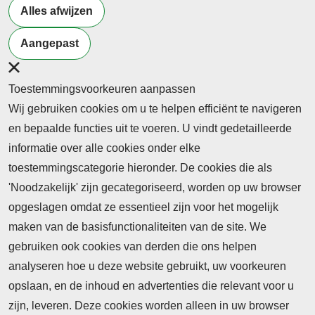
Alles afwijzen
Meer artikelen van
Docenten
Onderwijs
Samenleving
Aangepast
Toestemmingsvoorkeuren aanpassen
Wij gebruiken cookies om u te helpen efficiënt te navigeren
en bepaalde functies uit te voeren. U vindt gedetailleerde
informatie over alle cookies onder elke
toestemmingscategorie hieronder. De cookies die als
'Noodzakelijk' zijn gecategoriseerd, worden op uw browser
opgeslagen omdat ze essentieel zijn voor het mogelijk
maken van de basisfunctionaliteiten van de site. We
Abonnement
gebruiken ook cookies van derden die ons helpen
Nieuws
analyseren hoe u deze website gebruikt, uw voorkeuren
opslaan, en de inhoud en advertenties die relevant voor u
Meld je aan voor de nieuwsbrief
zijn, leveren. Deze cookies worden alleen in uw browser