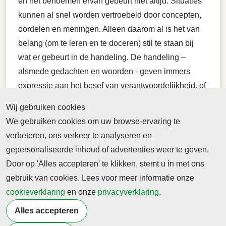
en het benoemen ervan gebeurt niet altijd. Situaties
kunnen al snel worden vertroebeld door concepten,
oordelen en meningen. Alleen daarom al is het van
belang (om te leren en te doceren) stil te staan bij
wat er gebeurt in de handeling. De handeling –
alsmede gedachten en woorden - geven immers
expressie aan het besef van verantwoordelijkheid, of
de afwezigheid ervan.
Wij gebruiken cookies
We gebruiken cookies om uw browse-ervaring te
Het zou mooi zijn dit interessante en o zo belangrijke
verbeteren, ons verkeer te analyseren en
thema - verantwoordelijkheid - de aandacht te geven
gepersonaliseerde inhoud of advertenties weer te geven.
die het verdient.
Door op 'Alles accepteren' te klikken, stemt u in met ons
Foto: Robin Worral
gebruik van cookies. Lees voor meer informatie onze
cookieverklaring
en onze
privacyverklaring
.
Terug naar nieuwsoverzicht
Alles accepteren