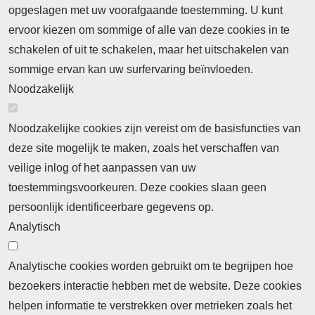
opgeslagen met uw voorafgaande toestemming. U kunt
ervoor kiezen om sommige of alle van deze cookies in te
Neem contact op
Algemene Leveringsvoorwaarden
schakelen of uit te schakelen, maar het uitschakelen van
Cookieverklaring
Privacyverklaring
sommige ervan kan uw surfervaring beïnvloeden.
Noodzakelijk
Noodzakelijke cookies zijn vereist om de basisfuncties van
deze site mogelijk te maken, zoals het verschaffen van
Abonnement
veilige inlog of het aanpassen van uw
toestemmingsvoorkeuren. Deze cookies slaan geen
Abonnementinformatie
Inlogprocedure
persoonlijk identificeerbare gegevens op.
Nieuws
Analytisch
Laatste nieuws
Columns
Thema's
Meld u aan voor onze nieuwsbrief
Analytische cookies worden gebruikt om te begrijpen hoe
bezoekers interactie hebben met de website. Deze cookies
Ontvang 2 keer per maand de nieuwsbrief met
helpen informatie te verstrekken over metrieken zoals het
persberichten, actualiteiten, nieuws en personalia uit het