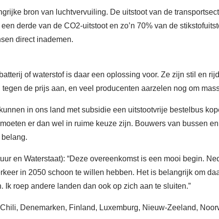
grijke bron van luchtvervuiling. De uitstoot van de transportsecto
 een derde van de CO2-uitstoot en zo’n 70% van de stikstofuits
nsen direct inademen.
tterij of waterstof is daar een oplossing voor. Ze zijn stil en r
n tegen de prijs aan, en veel producenten aarzelen nog om ma
nen in ons land met subsidie een uitstootvrije bestelbus kop
 moeten er dan wel in ruime keuze zijn. Bouwers van bussen en
 belang.
tuur en Waterstaat): “Deze overeenkomst is een mooi begin. Ned
rkeer in 2050 schoon te willen hebben. Het is belangrijk om d
. Ik roep andere landen dan ook op zich aan te sluiten.”
Chili, Denemarken, Finland, Luxemburg, Nieuw-Zeeland, Noorw