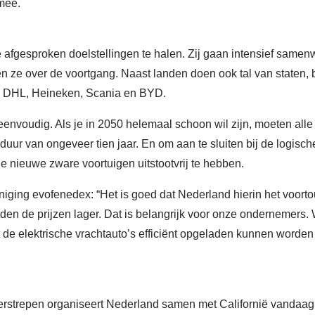
mee.
 afgesproken doelstellingen te halen. Zij gaan intensief same
en ze over de voortgang. Naast landen doen ook tal van staten, 
, DHL, Heineken, Scania en BYD.
 eenvoudig. Als je in 2050 helemaal schoon wil zijn, moeten al
uur van ongeveer tien jaar. En om aan te sluiten bij de logis
e nieuwe zware voortuigen uitstootvrij te hebben.
niging evofenedex: “Het is goed dat Nederland hierin het voor
n de prijzen lager. Dat is belangrijk voor onze ondernemers. 
de elektrische vrachtauto’s efficiënt opgeladen kunnen worden e
rstrepen organiseert Nederland samen met Californië vandaag 