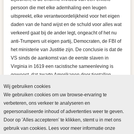
persoon die met elke ademhaling een leugen
uitspreekt, elke verantwoordelijkheid voor het eigen
daden van de hand wijst en de schuld voor alles wat
verkeerd gaat bij de ander legt, ongeacht of het nu
anti-Trumpers uit eigen partij, Democraten, de FBI of
het ministerie van Justitie zijn. De conclusie is dat de
VS sinds de aankomst van de eerste slaven in
Virginia in 1619 een racistische sameenleving is
geweest, dat zwarte Amerikanen door tientallen
miljoenen Amerikanen niet als volwaardige burgers
Wij gebruiken cookies
worden beschouwd. Hen ontbreekt het vermogen tot
We gebruiken cookies om uw browse-ervaring te
zelfreflectie, in hun aderen stroomt het bloed van de
verbeteren, ons verkeer te analyseren en
slavenhouders, van degenen die vinden dat het
gepersonaliseerde inhoud of advertenties weer te geven.
blanke ras de beschaving naar de VS bracht en dat
Door op 'Alles accepteren' te klikken, stemt u in met ons
niemand anders recht heeft op het land behalve zij.
gebruik van cookies. Lees voor meer informatie onze