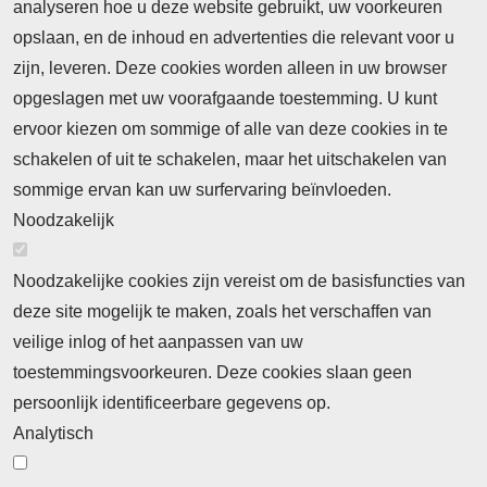
Nieuws
analyseren hoe u deze website gebruikt, uw voorkeuren
opslaan, en de inhoud en advertenties die relevant voor u
Meld je aan voor de nieuwsbrief
zijn, leveren. Deze cookies worden alleen in uw browser
opgeslagen met uw voorafgaande toestemming. U kunt
ervoor kiezen om sommige of alle van deze cookies in te
Neem contact op
Algemene Leveringsvoorwaarden
schakelen of uit te schakelen, maar het uitschakelen van
Cookieverklaring
Privacyverklaring
sommige ervan kan uw surfervaring beïnvloeden.
Noodzakelijk
Noodzakelijke cookies zijn vereist om de basisfuncties van
deze site mogelijk te maken, zoals het verschaffen van
Abonnement
veilige inlog of het aanpassen van uw
toestemmingsvoorkeuren. Deze cookies slaan geen
Abonnementinformatie
Inlogprocedure
persoonlijk identificeerbare gegevens op.
Nieuws
Analytisch
Laatste nieuws
Columns
Thema's
Meld u aan voor onze nieuwsbrief