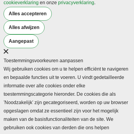
cookieverklaring
en onze
privacyverklaring
.
Terug naar nieuwsoverzicht
Alles accepteren
Alles afwijzen
Meer artikelen van
Burgerschap
Samenleving
Aangepast
Toestemmingsvoorkeuren aanpassen
Wij gebruiken cookies om u te helpen efficiënt te navigeren
en bepaalde functies uit te voeren. U vindt gedetailleerde
informatie over alle cookies onder elke
toestemmingscategorie hieronder. De cookies die als
'Noodzakelijk' zijn gecategoriseerd, worden op uw browser
opgeslagen omdat ze essentieel zijn voor het mogelijk
maken van de basisfunctionaliteiten van de site. We
Abonnement
gebruiken ook cookies van derden die ons helpen