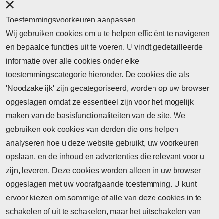
Toestemmingsvoorkeuren aanpassen
Wij gebruiken cookies om u te helpen efficiënt te navigeren
en bepaalde functies uit te voeren. U vindt gedetailleerde
informatie over alle cookies onder elke
toestemmingscategorie hieronder. De cookies die als
'Noodzakelijk' zijn gecategoriseerd, worden op uw browser
opgeslagen omdat ze essentieel zijn voor het mogelijk
maken van de basisfunctionaliteiten van de site. We
Abonnement
gebruiken ook cookies van derden die ons helpen
Nieuws
analyseren hoe u deze website gebruikt, uw voorkeuren
opslaan, en de inhoud en advertenties die relevant voor u
Meld je aan voor de nieuwsbrief
zijn, leveren. Deze cookies worden alleen in uw browser
opgeslagen met uw voorafgaande toestemming. U kunt
ervoor kiezen om sommige of alle van deze cookies in te
Neem contact op
Algemene Leveringsvoorwaarden
schakelen of uit te schakelen, maar het uitschakelen van