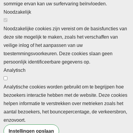
Cookieverklaring
Privacyverklaring
sommige ervan kan uw surfervaring beïnvloeden.
Noodzakelijk
Noodzakelijke cookies zijn vereist om de basisfuncties van
deze site mogelijk te maken, zoals het verschaffen van
Abonnement
veilige inlog of het aanpassen van uw
toestemmingsvoorkeuren. Deze cookies slaan geen
Abonnementinformatie
Inlogprocedure
persoonlijk identificeerbare gegevens op.
Nieuws
Analytisch
Laatste nieuws
Columns
Thema's
Meld u aan voor onze nieuwsbrief
Analytische cookies worden gebruikt om te begrijpen hoe
bezoekers interactie hebben met de website. Deze cookies
Ontvang 2 keer per maand de nieuwsbrief met
helpen informatie te verstrekken over metrieken zoals het
persberichten, actualiteiten, nieuws en personalia uit het
aantal bezoekers, het bouncepercentage, de verkeersbron,
beroepsonderwijs.
enzovoort.
Instellingen opslaan