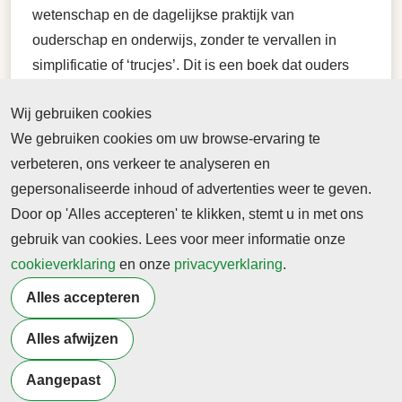
wetenschap en de dagelijkse praktijk van
ouderschap en onderwijs, zonder te vervallen in
simplificatie of ‘trucjes’. Dit is een boek dat ouders
versterkt in hun rol als leerpartner van hun kind.
Wij gebruiken cookies
Kortom: een aanrader voor elke ouder, en verplichte
We gebruiken cookies om uw browse-ervaring te
lectuur voor onderwijsprofessionals die
verbeteren, ons verkeer te analyseren en
ouderbetrokkenheid en leerhouding écht serieus
gepersonaliseerde inhoud of advertenties weer te geven.
nemen.
Door op 'Alles accepteren' te klikken, stemt u in met ons
gebruik van cookies. Lees voor meer informatie onze
Meer weten?
cookieverklaring
en onze
privacyverklaring
.
www.lerenhoezo.be
Alles accepteren
www.lannoocampus.be
Alles afwijzen
Terug naar nieuwsoverzicht
Aangepast