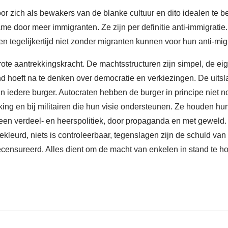
oor zich als bewakers van de blanke cultuur en dito idealen te 
e door meer immigranten. Ze zijn per definitie anti-immigratie
 en tegelijkertijd niet zonder migranten kunnen voor hun anti-mig
grote aantrekkingskracht. De machtsstructuren zijn simpel, de
d hoeft na te denken over democratie en verkiezingen. De uitslag
 iedere burger. Autocraten hebben de burger in principe niet no
lking en bij militairen die hun visie ondersteunen. Ze houden hu
 een verdeel- en heerspolitiek, door propaganda en met geweld. 
 gekleurd, niets is controleerbaar, tegenslagen zijn de schuld va
ecensureerd. Alles dient om de macht van enkelen in stand te h