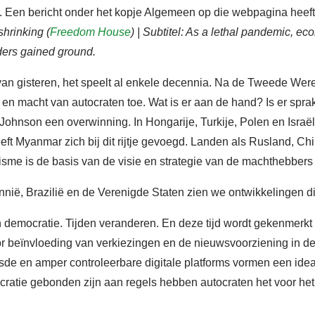
 Een bericht onder het kopje Algemeen op die webpagina heeft a
hrinking (
Freedom House
) | Subtitel: As a lethal pandemic, ec
aders gained ground.
ets van gisteren, het speelt al enkele decennia. Na de Tweede We
 en macht van autocraten toe. Wat is er aan de hand? Is er spr
 Johnson een overwinning. In Hongarije, Turkije, Polen en Israël 
ft Myanmar zich bij dit rijtje gevoegd. Landen als Rusland, Chi
isme is de basis van de visie en strategie van de machthebbers
nnië, Brazilië en de Verenigde Staten zien we ontwikkelingen d
en democratie. Tijden veranderen. En deze tijd wordt gekenmer
oor beïnvloeding van verkiezingen en de nieuwsvoorziening in
e en amper controleerbare digitale platforms vormen een idea
ratie gebonden zijn aan regels hebben autocraten het voor he