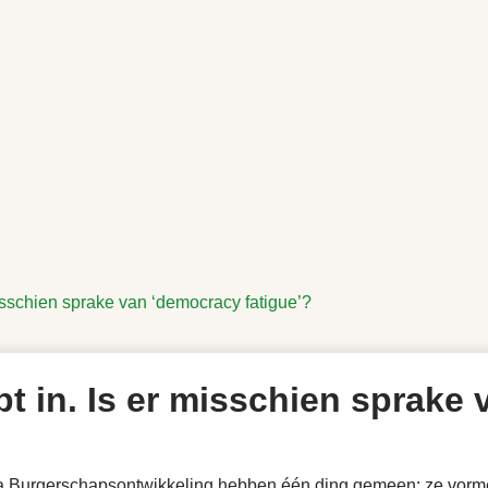
misschien sprake van ‘democracy fatigue’?
pt in. Is er misschien sprake
a Burgerschapsontwikkeling hebben één ding gemeen: ze vorm