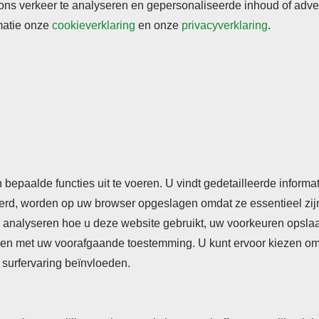
s verkeer te analyseren en gepersonaliseerde inhoud of adverte
rmatie onze
cookieverklaring
en onze
privacyverklaring
.
rden
Cookieverklaring
Privacyverklaring
n bepaalde functies uit te voeren. U vindt gedetailleerde inform
seerd, worden op uw browser opgeslagen omdat ze essentieel zij
analyseren hoe u deze website gebruikt, uw voorkeuren opslaan,
n met uw voorafgaande toestemming. U kunt ervoor kiezen om so
surfervaring beïnvloeden.