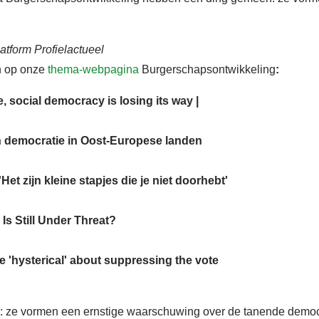
atform Profielactueel
n op onze
thema-webpagina
Burgerschapsontwikkeling
:
pe, social democracy is losing its way |
 democratie in Oost-Europese landen
Het zijn kleine stapjes die je niet doorhebt'
s Still Under Threat?
'hysterical' about suppressing the vote
 ze vormen een ernstige waarschuwing over de tanende democrat