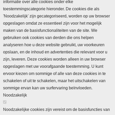
informatie over alle cookies onder elke
toestemmingscategorie hieronder. De cookies die als
'Noodzakelijk' zijn gecategoriseerd, worden op uw browser
opgeslagen omdat ze essentieel zijn voor het mogelijk
maken van de basisfunctionaliteiten van de site. We
Abonnement
gebruiken ook cookies van derden die ons helpen
Nieuws
analyseren hoe u deze website gebruikt, uw voorkeuren
opslaan, en de inhoud en advertenties die relevant voor u
Meld je aan voor de nieuwsbrief
zijn, leveren. Deze cookies worden alleen in uw browser
opgeslagen met uw voorafgaande toestemming. U kunt
ervoor kiezen om sommige of alle van deze cookies in te
Neem contact op
Algemene Leveringsvoorwaarden
schakelen of uit te schakelen, maar het uitschakelen van
Cookieverklaring
Privacyverklaring
sommige ervan kan uw surfervaring beïnvloeden.
Noodzakelijk
Noodzakelijke cookies zijn vereist om de basisfuncties van