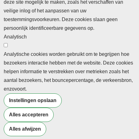
deze site mogelijk te maken, zoals het verschaffen van
Abonnement
veilige inlog of het aanpassen van uw
toestemmingsvoorkeuren. Deze cookies slaan geen
Abonnementinformatie
Inlogprocedure
persoonlijk identificeerbare gegevens op.
Nieuws
Analytisch
Laatste nieuws
Columns
Thema's
Meld u aan voor onze nieuwsbrief
Analytische cookies worden gebruikt om te begrijpen hoe
bezoekers interactie hebben met de website. Deze cookies
Ontvang 2 keer per maand de nieuwsbrief met
helpen informatie te verstrekken over metrieken zoals het
persberichten, actualiteiten, nieuws en personalia uit het
aantal bezoekers, het bouncepercentage, de verkeersbron,
beroepsonderwijs.
enzovoort.
Instellingen opslaan
Alles accepteren
©2026 Profiel Actueel
Alles afwijzen
Designed & Powered by
VWA digital agency