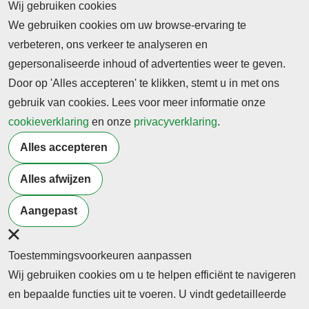
Wij gebruiken cookies
en toch gebeurde het. En de sentimenten van
We gebruiken cookies om uw browse-ervaring te
dehumanisatie van toen bestaan anno 2023 nog
verbeteren, ons verkeer te analyseren en
altijd
gepersonaliseerde inhoud of advertenties weer te geven.
Lees het hele bericht
Door op 'Alles accepteren' te klikken, stemt u in met ons
gebruik van cookies. Lees voor meer informatie onze
16 april 2023
cookieverklaring
en onze
privacyverklaring
.
4-5 Mei – Democratie verdient voortdurende
Alles accepteren
aandacht en versterking
We naderen de meimaand, traditioneel de maand
Alles afwijzen
van de herdenking van de Bevrijding op 5 mei 1945,
Aangepast
de bevrijding van de Duitse onderdrukking die vijf
jaar duurde. Vijf jaar.
Toestemmingsvoorkeuren aanpassen
Lees het hele bericht
Wij gebruiken cookies om u te helpen efficiënt te navigeren
en bepaalde functies uit te voeren. U vindt gedetailleerde