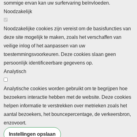
Cookieverklaring
Privacyverklaring
sommige ervan kan uw surfervaring beïnvloeden.
Noodzakelijk
Noodzakelijke cookies zijn vereist om de basisfuncties van
deze site mogelijk te maken, zoals het verschaffen van
Abonnement
veilige inlog of het aanpassen van uw
toestemmingsvoorkeuren. Deze cookies slaan geen
Abonnementinformatie
Inlogprocedure
persoonlijk identificeerbare gegevens op.
Nieuws
Analytisch
Laatste nieuws
Columns
Thema's
Meld u aan voor onze nieuwsbrief
Analytische cookies worden gebruikt om te begrijpen hoe
bezoekers interactie hebben met de website. Deze cookies
Ontvang 2 keer per maand de nieuwsbrief met
helpen informatie te verstrekken over metrieken zoals het
persberichten, actualiteiten, nieuws en personalia uit het
aantal bezoekers, het bouncepercentage, de verkeersbron,
beroepsonderwijs.
enzovoort.
Instellingen opslaan