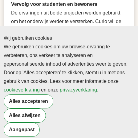
Vervolg voor studenten en bewoners
De ervaringen uit beide projecten worden gebruikt
om het onderwijs verder te versterken. Curio wil de
projecten structureel blijven aanbieden en verder
Wij gebruiken cookies
uitbreiden binnen West-Brabant, onder andere in
We gebruiken cookies om uw browse-ervaring te
samenwerking met het Care Innovation Center.
verbeteren, ons verkeer te analyseren en
Op de foto zijn de docenten Luuk en Dion en
gepersonaliseerde inhoud of advertenties weer te geven.
studenten in actie met de Leefstijlcheck.
Door op 'Alles accepteren' te klikken, stemt u in met ons
gebruik van cookies. Lees voor meer informatie onze
Zie ook
Stressmonitoring pilot
.
cookieverklaring
en onze
privacyverklaring
.
Leefstijl check
Alles accepteren
Alles afwijzen
Terug naar nieuwsoverzicht
Aangepast