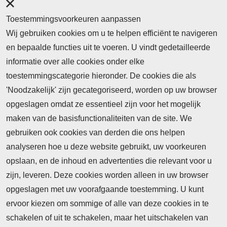
Toestemmingsvoorkeuren aanpassen
Wij gebruiken cookies om u te helpen efficiënt te navigeren
en bepaalde functies uit te voeren. U vindt gedetailleerde
informatie over alle cookies onder elke
toestemmingscategorie hieronder. De cookies die als
'Noodzakelijk' zijn gecategoriseerd, worden op uw browser
opgeslagen omdat ze essentieel zijn voor het mogelijk
maken van de basisfunctionaliteiten van de site. We
Abonnement
gebruiken ook cookies van derden die ons helpen
analyseren hoe u deze website gebruikt, uw voorkeuren
Nieuws
opslaan, en de inhoud en advertenties die relevant voor u
Meld je aan voor de nieuwsbrief
zijn, leveren. Deze cookies worden alleen in uw browser
opgeslagen met uw voorafgaande toestemming. U kunt
ervoor kiezen om sommige of alle van deze cookies in te
Neem contact op
Algemene Leveringsvoorwaarden
schakelen of uit te schakelen, maar het uitschakelen van