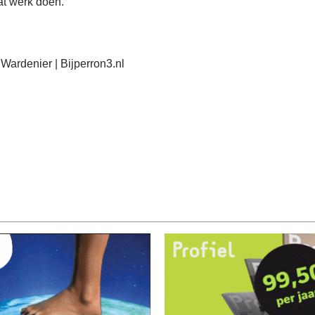
at werk doen.
 Wardenier | Bijperron3.nl