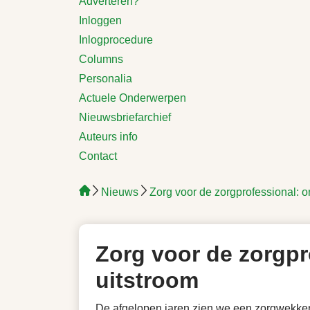
Adverteren?
Inloggen
Inlogprocedure
Columns
Personalia
Actuele Onderwerpen
Nieuwsbriefarchief
Auteurs info
Contact
Nieuws
Zorg voor de zorgprofessional: on
Zorg voor de zorgpr
uitstroom
De afgelopen jaren zien we een zorgwekkend