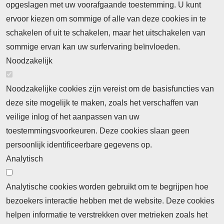
opgeslagen met uw voorafgaande toestemming. U kunt
ervoor kiezen om sommige of alle van deze cookies in te
Neem contact op
Algemene Leveringsvoorwaarden
schakelen of uit te schakelen, maar het uitschakelen van
Cookieverklaring
Privacyverklaring
sommige ervan kan uw surfervaring beïnvloeden.
Noodzakelijk
Noodzakelijke cookies zijn vereist om de basisfuncties van
deze site mogelijk te maken, zoals het verschaffen van
Abonnement
veilige inlog of het aanpassen van uw
toestemmingsvoorkeuren. Deze cookies slaan geen
Abonnementinformatie
Inlogprocedure
persoonlijk identificeerbare gegevens op.
Nieuws
Analytisch
Laatste nieuws
Columns
Thema's
Meld u aan voor onze nieuwsbrief
Analytische cookies worden gebruikt om te begrijpen hoe
bezoekers interactie hebben met de website. Deze cookies
Ontvang 2 keer per maand de nieuwsbrief met
helpen informatie te verstrekken over metrieken zoals het
persberichten, actualiteiten, nieuws en personalia uit het