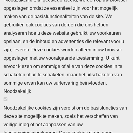
opgeslagen omdat ze essentieel zijn voor het mogelijk
maken van de basisfunctionaliteiten van de site. We
Abonnement
gebruiken ook cookies van derden die ons helpen
Nieuws
analyseren hoe u deze website gebruikt, uw voorkeuren
opslaan, en de inhoud en advertenties die relevant voor u
Meld je aan voor de nieuwsbrief
zijn, leveren. Deze cookies worden alleen in uw browser
opgeslagen met uw voorafgaande toestemming. U kunt
ervoor kiezen om sommige of alle van deze cookies in te
Neem contact op
Algemene Leveringsvoorwaarden
schakelen of uit te schakelen, maar het uitschakelen van
Cookieverklaring
Privacyverklaring
sommige ervan kan uw surfervaring beïnvloeden.
Noodzakelijk
Noodzakelijke cookies zijn vereist om de basisfuncties van
deze site mogelijk te maken, zoals het verschaffen van
Abonnement
veilige inlog of het aanpassen van uw
toestemmingsvoorkeuren. Deze cookies slaan geen