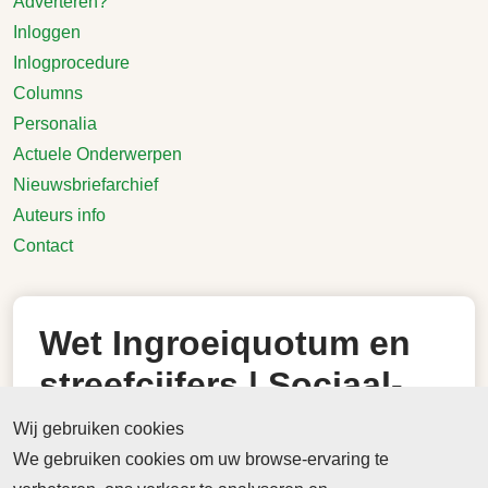
Adverteren?
Inloggen
Inlogprocedure
Columns
Personalia
Actuele Onderwerpen
Nieuwsbriefarchief
Auteurs info
Contact
Wet Ingroeiquotum en
streefcijfers | Sociaal-
Economische Raad
Wij gebruiken cookies
We gebruiken cookies om uw browse-ervaring te
26 juli 2023