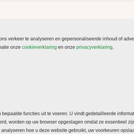
s verkeer te analyseren en gepersonaliseerde inhoud of adverte
rmatie onze
cookieverklaring
en onze
privacyverklaring
.
rden
Cookieverklaring
Privacyverklaring
n bepaalde functies uit te voeren. U vindt gedetailleerde inform
seerd, worden op uw browser opgeslagen omdat ze essentieel zij
analyseren hoe u deze website gebruikt, uw voorkeuren opslaan,