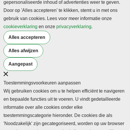
gepersonaliseerde inhoud of advertenties weer te geven.
Door op 'Alles accepteren' te klikken, stemt u in met ons
gebruik van cookies. Lees voor meer informatie onze
Bekijk recente
cookieverklaring
en onze
privacyverklaring
.
edities
Alles accepteren
Alles afwijzen
THEMA
THEMA
THEMA
Leiderschap
Beroepsonderwijs&burgerschap
Beroepsonderwi
Aangepast
& Innovatie
| Begeleiding v
mei - 2026
studenten
juni - 2026
Toestemmingsvoorkeuren aanpassen
april - 2026
Wij gebruiken cookies om u te helpen efficiënt te navigeren
en bepaalde functies uit te voeren. U vindt gedetailleerde
informatie over alle cookies onder elke
toestemmingscategorie hieronder. De cookies die als
'Noodzakelijk' zijn gecategoriseerd, worden op uw browser