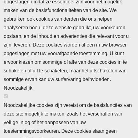
opgeslagen omdat ze essentieel zijn voor het mogelijk
maken van de basisfunctionaliteiten van de site. We
Abonnement
gebruiken ook cookies van derden die ons helpen
analyseren hoe u deze website gebruikt, uw voorkeuren
Nieuws
opslaan, en de inhoud en advertenties die relevant voor u
Meld je aan voor de nieuwsbrief
zijn, leveren. Deze cookies worden alleen in uw browser
opgeslagen met uw voorafgaande toestemming. U kunt
ervoor kiezen om sommige of alle van deze cookies in te
Neem contact op
Algemene Leveringsvoorwaarden
schakelen of uit te schakelen, maar het uitschakelen van
Cookieverklaring
Privacyverklaring
sommige ervan kan uw surfervaring beïnvloeden.
Noodzakelijk
Noodzakelijke cookies zijn vereist om de basisfuncties van
deze site mogelijk te maken, zoals het verschaffen van
Abonnement
veilige inlog of het aanpassen van uw
toestemmingsvoorkeuren. Deze cookies slaan geen
Abonnementinformatie
Inlogprocedure