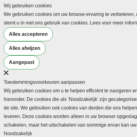
Wij gebruiken cookies
We gebruiken cookies om uw browse-ervaring te verbeteren, on
Abonnement
stemt u in met ons gebruik van cookies. Lees voor meer info
Nieuws
Alles accepteren
Meld je aan voor de nieuwsbrief
Alles afwijzen
Aangepast
Neem contact op
Algemene Leveringsvoorwaa
Toestemmingsvoorkeuren aanpassen
Wij gebruiken cookies om u te helpen efficiënt te navigeren e
hieronder. De cookies die als 'Noodzakelijk' zijn gecategori
de site. We gebruiken ook cookies van derden die ons helpen 
leveren. Deze cookies worden alleen in uw browser opgeslage
Abonnement
schakelen, maar het uitschakelen van sommige ervan kan uw 
Noodzakelijk
Abonnementinformatie
Inlogprocedure