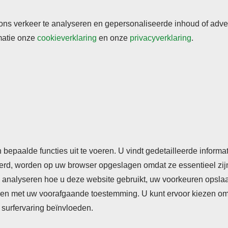
s verkeer te analyseren en gepersonaliseerde inhoud of adverte
rmatie onze
cookieverklaring
en onze
privacyverklaring
.
rden
Cookieverklaring
Privacyverklaring
n bepaalde functies uit te voeren. U vindt gedetailleerde inform
seerd, worden op uw browser opgeslagen omdat ze essentieel zij
analyseren hoe u deze website gebruikt, uw voorkeuren opslaan,
n met uw voorafgaande toestemming. U kunt ervoor kiezen om so
surfervaring beïnvloeden.