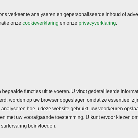
s verkeer te analyseren en gepersonaliseerde inhoud of adverte
rmatie onze
cookieverklaring
en onze
privacyverklaring
.
rden
Cookieverklaring
Privacyverklaring
n bepaalde functies uit te voeren. U vindt gedetailleerde inform
seerd, worden op uw browser opgeslagen omdat ze essentieel zij
analyseren hoe u deze website gebruikt, uw voorkeuren opslaan,
n met uw voorafgaande toestemming. U kunt ervoor kiezen om so
surfervaring beïnvloeden.