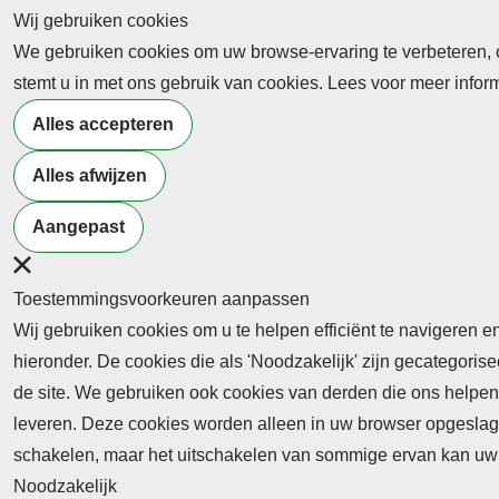
Wij gebruiken cookies
We gebruiken cookies om uw browse-ervaring te verbeteren, on
Abonnement
stemt u in met ons gebruik van cookies. Lees voor meer info
Nieuws
Alles accepteren
Meld je aan voor de nieuwsbrief
Alles afwijzen
Aangepast
Neem contact op
Algemene Leveringsvoorwaa
Toestemmingsvoorkeuren aanpassen
Wij gebruiken cookies om u te helpen efficiënt te navigeren e
hieronder. De cookies die als 'Noodzakelijk' zijn gecategori
de site. We gebruiken ook cookies van derden die ons helpen 
leveren. Deze cookies worden alleen in uw browser opgeslage
Abonnement
schakelen, maar het uitschakelen van sommige ervan kan uw 
Noodzakelijk
Abonnementinformatie
Inlogprocedure