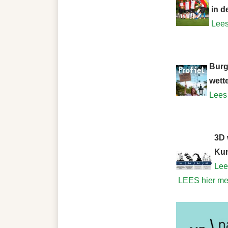
in d
Lee
Burg
wett
Lees
3D 
Kun
Lee
LEES hier mee