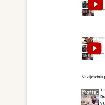
Vaktijdschrift
TH
Do
va