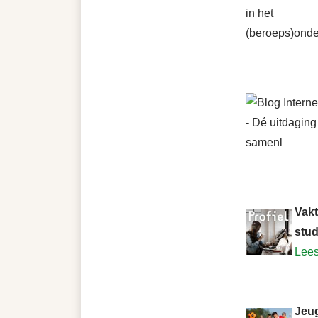
Vakt
stud
Lee
Jeu