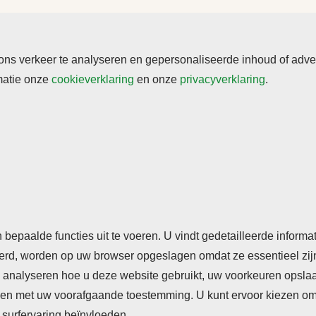
s verkeer te analyseren en gepersonaliseerde inhoud of adverte
rmatie onze
cookieverklaring
en onze
privacyverklaring
.
rden
Cookieverklaring
Privacyverklaring
n bepaalde functies uit te voeren. U vindt gedetailleerde inform
seerd, worden op uw browser opgeslagen omdat ze essentieel zij
analyseren hoe u deze website gebruikt, uw voorkeuren opslaan,
n met uw voorafgaande toestemming. U kunt ervoor kiezen om so
surfervaring beïnvloeden.