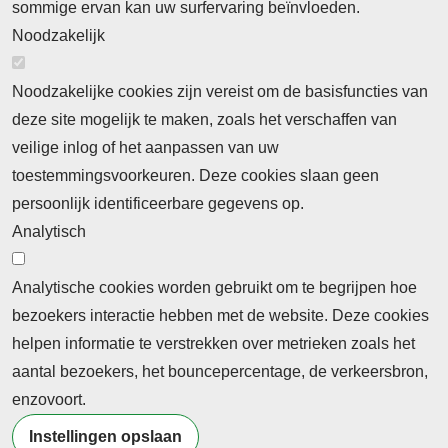
sommige ervan kan uw surfervaring beïnvloeden.
Noodzakelijk
Noodzakelijke cookies zijn vereist om de basisfuncties van
deze site mogelijk te maken, zoals het verschaffen van
Abonnement
veilige inlog of het aanpassen van uw
toestemmingsvoorkeuren. Deze cookies slaan geen
Abonnementinformatie
Inlogprocedure
persoonlijk identificeerbare gegevens op.
Nieuws
Analytisch
Laatste nieuws
Columns
Thema's
Meld u aan voor onze nieuwsbrief
Analytische cookies worden gebruikt om te begrijpen hoe
bezoekers interactie hebben met de website. Deze cookies
Ontvang 2 keer per maand de nieuwsbrief met
helpen informatie te verstrekken over metrieken zoals het
persberichten, actualiteiten, nieuws en personalia uit het
aantal bezoekers, het bouncepercentage, de verkeersbron,
beroepsonderwijs.
enzovoort.
Instellingen opslaan