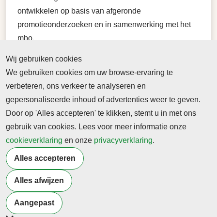
ontwikkelen op basis van afgeronde
promotieonderzoeken en in samenwerking met het
mbo.
Wij gebruiken cookies
Op de foto: Ervaringsdeskundige Ad van Ginneken
We gebruiken cookies om uw browse-ervaring te
verzorgt samen met mbo-docent Sheelah Nulkes een
verbeteren, ons verkeer te analyseren en
gastles binnen in de lesmodule Verslaving op ROC
gepersonaliseerde inhoud of advertenties weer te geven.
Tilburg.
Door op 'Alles accepteren' te klikken, stemt u in met ons
Fotocredit: Tommy de Lange Fotografie
gebruik van cookies. Lees voor meer informatie onze
cookieverklaring
en onze
privacyverklaring
.
Terug naar nieuwsoverzicht
Alles accepteren
Alles afwijzen
Meer artikelen van
Samenwerking
Onderwijs
Welzijn
Aangepast