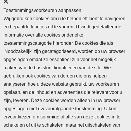
Toestemmingsvoorkeuren aanpassen
Wij gebruiken cookies om u te helpen efficiënt te navigeren
en bepaalde functies uit te voeren. U vindt gedetailleerde
informatie over alle cookies onder elke
toestemmingscategorie hieronder. De cookies die als
'Noodzakelijk' zijn gecategoriseerd, worden op uw browser
opgeslagen omdat ze essentieel zijn voor het mogelijk
maken van de basisfunctionaliteiten van de site. We
Abonnement
gebruiken ook cookies van derden die ons helpen
Nieuws
analyseren hoe u deze website gebruikt, uw voorkeuren
opslaan, en de inhoud en advertenties die relevant voor u
Meld je aan voor de nieuwsbrief
zijn, leveren. Deze cookies worden alleen in uw browser
opgeslagen met uw voorafgaande toestemming. U kunt
ervoor kiezen om sommige of alle van deze cookies in te
Neem contact op
Algemene Leveringsvoorwaarden
schakelen of uit te schakelen, maar het uitschakelen van
Cookieverklaring
Privacyverklaring