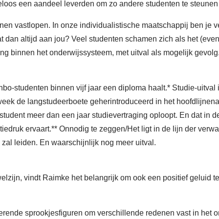
eloos een aandeel leverden om zo andere studenten te steunen 
en vastlopen. In onze individualistische maatschappij ben je ve
at dan altijd aan jou? Veel studenten schamen zich als het (even)
ng binnen het onderwijssysteem, met uitval als mogelijk gevolg
hbo-studenten binnen vijf jaar een diploma haalt.* Studie-uitv
week de langstudeerboete geherintroduceerd in het hoofdlijnena
student meer dan een jaar studievertraging oploopt. En dat in 
tiedruk ervaart.** Onnodig te zeggen/Het ligt in de lijn der verw
zal leiden. En waarschijnlijk nog meer uitval.
elzijn, vindt Raimke het belangrijk om ook een positief geluid te
derende sprookjesfiguren om verschillende redenen vast in het 