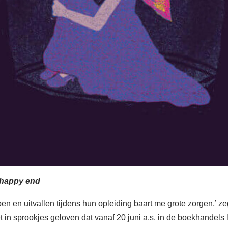
 happy end
open en uitvallen tijdens hun opleiding baart me grote zorgen,’
 in sprookjes geloven dat vanaf 20 juni a.s. in de boekhandels 